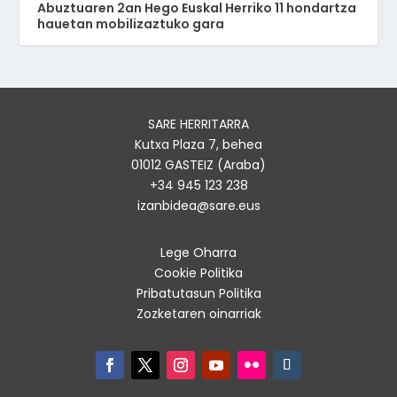
Abuztuaren 2an Hego Euskal Herriko 11 hondartza
hauetan mobilizaztuko gara
SARE HERRITARRA
Kutxa Plaza 7, behea
01012 GASTEIZ (Araba)
+34 945 123 238
izanbidea@sare.eus
Lege Oharra
Cookie Politika
Pribatutasun Politika
Zozketaren oinarriak