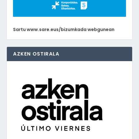
Sartu www.sare.eus/bizumkada webgunean
AZKEN OSTIRALA