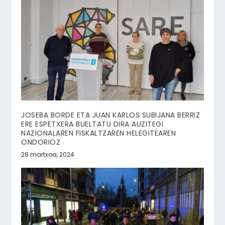
JOSEBA BORDE ETA JUAN KARLOS SUBIJANA BERRIZ
ERE ESPETXERA BUELTATU DIRA AUZITEGI
NAZIONALAREN FISKALTZAREN HELEGITEAREN
ONDORIOZ
28 martxoa, 2024