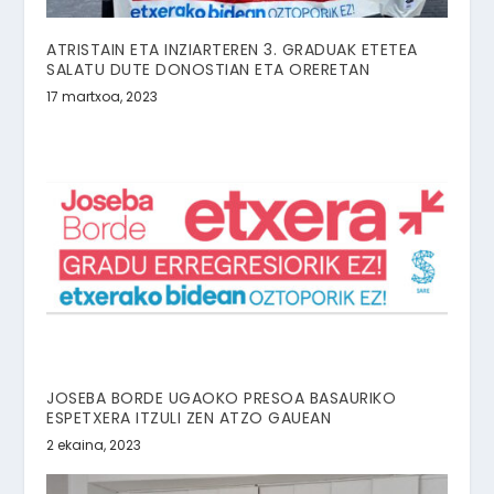
ATRISTAIN ETA INZIARTEREN 3. GRADUAK ETETEA
SALATU DUTE DONOSTIAN ETA ORERETAN
17 martxoa, 2023
JOSEBA BORDE UGAOKO PRESOA BASAURIKO
ESPETXERA ITZULI ZEN ATZO GAUEAN
2 ekaina, 2023