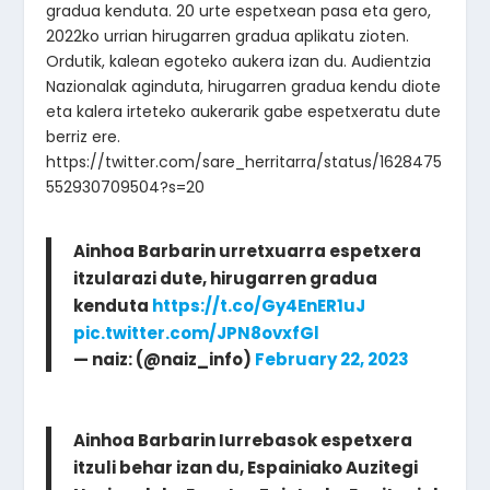
gradua kenduta. 20 urte espetxean pasa eta gero,
2022ko urrian hirugarren gradua aplikatu zioten.
Ordutik, kalean egoteko aukera izan du. Audientzia
Nazionalak aginduta, hirugarren gradua kendu diote
eta kalera irteteko aukerarik gabe espetxeratu dute
berriz ere.
https://twitter.com/sare_herritarra/status/1628475
552930709504?s=20
Ainhoa Barbarin urretxuarra espetxera
itzularazi dute, hirugarren gradua
kenduta
https://t.co/Gy4EnER1uJ
pic.twitter.com/JPN8ovxfGl
— naiz: (@naiz_info)
February 22, 2023
Ainhoa Barbarin Iurrebasok espetxera
itzuli behar izan du, Espainiako Auzitegi