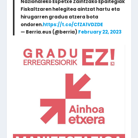
Nazionaleko Espetxe Zaintzako Epaitegiak
Fiskaltzaren helegitea aintzat hartu eta
hirugarren gradua atzera bota
ondoren.
https://t.co/CfZA1VDZDE
— Berria.eus (@berria)
February 22, 2023