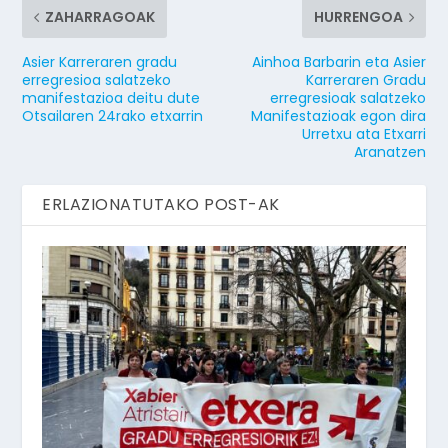
ZAHARRAGOAK
HURRENGOA
Asier Karreraren gradu
Ainhoa Barbarin eta Asier
erregresioa salatzeko
Karreraren Gradu
manifestazioa deitu dute
erregresioak salatzeko
Otsailaren 24rako etxarrin
Manifestazioak egon dira
Urretxu ata Etxarri
Aranatzen
ERLAZIONATUTAKO POST-AK