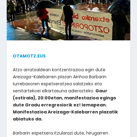
OTAMOTZ.EUS
Atzo arratsaldean kontzentrazioa egin dute
Areizaga-Kalebarren plazan Ainhoa Barbarin
Iurrebasoren espetxeratzea salatzeko eta
senitartekoei elkartasuna adierazteko.
Gaur
(ostirala), 20:00etan, manifestazioa egingo
dute Gradu erregresiorik ez! lemapean.
Manifestazioa Areizaga-Kalebarren plazatik
abiatuko da.
Barbarin espetxera itzularazi dute, hirugarren