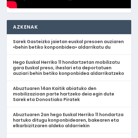
AZKENAK
Sarek Gasteizko jaietan euskal presoen auziaren
«behin betiko konponbidea» aldarrikatu du
Hego Euskal Herriko 11 hondartzetan mobilizatu
gara Euskal preso, iheslari eta deportatuen
auziari behin betiko konponbidea aldarrikatzeko
Abuztuaren 14an Kaitik abiatuko den
mobilizazioan parte hartzeko deia egin dute
Sarek eta Donostiako Piratek
Abuztuaren 2an hego Euskal Herriko 11 hondartza
hartuko ditugu konponbidearen, bakearen eta
elkarbizitzaren aldeko aldarriekin