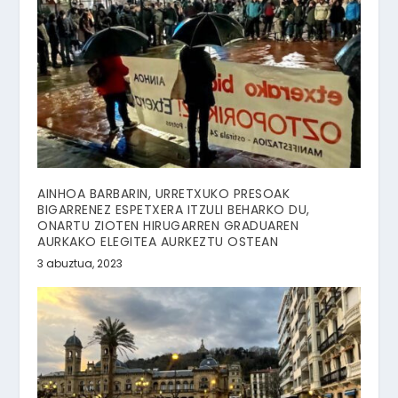
AINHOA BARBARIN, URRETXUKO PRESOAK
BIGARRENEZ ESPETXERA ITZULI BEHARKO DU,
ONARTU ZIOTEN HIRUGARREN GRADUAREN
AURKAKO ELEGITEA AURKEZTU OSTEAN
3 abuztua, 2023