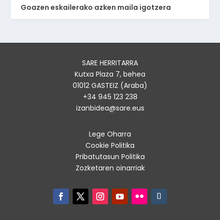
Goazen eskailerako azken maila igotzera
SARE HERRITARRA
Kutxa Plaza 7, behea
01012 GASTEIZ (Araba)
+34 945 123 238
izanbidea@sare.eus
Lege Oharra
Cookie Politika
Pribatutasun Politika
Zozketaren oinarriak