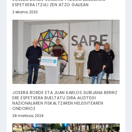
ESPETXERA ITZULI ZEN ATZO GAUEAN
2 ekaina, 2023
JOSEBA BORDE ETA JUAN KARLOS SUBIJANA BERRIZ
ERE ESPETXERA BUELTATU DIRA AUZITEGI
NAZIONALAREN FISKALTZAREN HELEGITEAREN
ONDORIOZ
28 martxoa, 2024