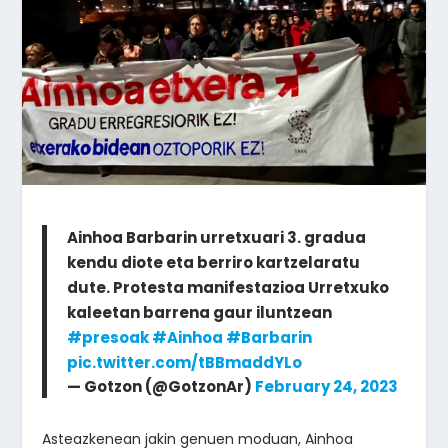
Ainhoa Barbarin urretxuari 3. gradua
kendu diote eta berriro kartzelaratu
dute. Protesta manifestazioa Urretxuko
kaleetan barrena gaur iluntzean
#presoak
#Ainhoa
#Barbarin
pic.twitter.com/tBBmaddYLo
— Gotzon (@GotzonAr)
February 24, 2023
Asteazkenean jakin genuen moduan, Ainhoa