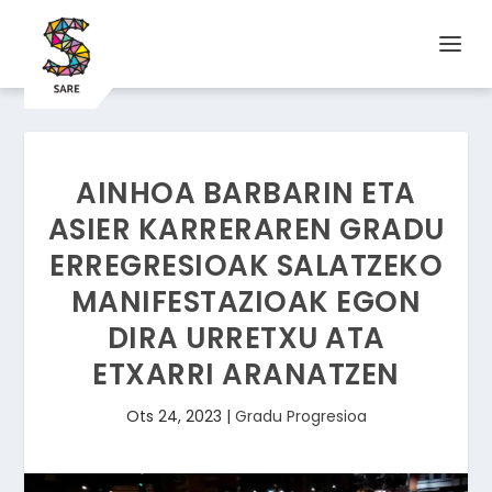
AINHOA BARBARIN ETA
ASIER KARRERAREN GRADU
ERREGRESIOAK SALATZEKO
MANIFESTAZIOAK EGON
DIRA URRETXU ATA
ETXARRI ARANATZEN
Ots 24, 2023
|
Gradu Progresioa