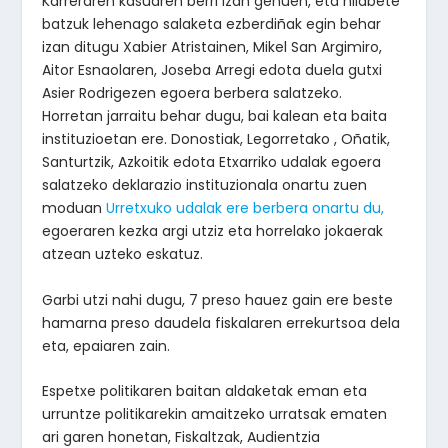
Karreraren kasuaren berri izan genuen, eta hilabete
batzuk lehenago salaketa ezberdiñak egin behar
izan ditugu Xabier Atristainen, Mikel San Argimiro,
Aitor Esnaolaren, Joseba Arregi edota duela gutxi
Asier Rodrigezen egoera berbera salatzeko.
Horretan jarraitu behar dugu, bai kalean eta baita
instituzioetan ere. Donostiak, Legorretako , Oñatik,
Santurtzik, Azkoitik edota Etxarriko udalak egoera
salatzeko deklarazio instituzionala onartu zuen
moduan
Urretxuko udalak ere berbera onartu du,
egoeraren kezka argi utziz eta horrelako jokaerak
atzean uzteko eskatuz.
Garbi utzi nahi dugu, 7 preso hauez gain ere beste
hamarna preso daudela fiskalaren errekurtsoa dela
eta, epaiaren zain.
Espetxe politikaren baitan aldaketak eman eta
urruntze politikarekin amaitzeko urratsak ematen
ari garen honetan, Fiskaltzak, Audientzia