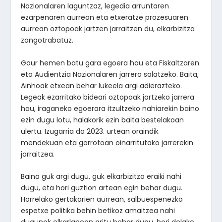
Nazionalaren laguntzaz, legedia arruntaren
ezarpenaren aurrean eta etxeratze prozesuaren
aurrean oztopoak jartzen jarraitzen du, elkarbizitza
zangotrabatuz.
Gaur hemen batu gara egoera hau eta Fiskaltzaren
eta Audientzia Nazionalaren jarrera salatzeko. Baita,
Ainhoak etxean behar lukeela argi adierazteko.
Legeak ezarritako bideari oztopoak jartzeko jarrera
hau, iraganeko egoerara itzultzeko nahiarekin baino
ezin dugu lotu, halakorik ezin baita bestelakoan
ulertu. Izugarria da 2023. urtean oraindik
mendekuan eta gorrotoan oinarritutako jarrerekin
jarraitzea.
Baina guk argi dugu, guk elkarbizitza eraiki nahi
dugu, eta hori guztion artean egin behar dugu.
Horrelako gertakarien aurrean, salbuespenezko
espetxe politika behin betikoz amaitzea nahi
dugunok elkarlanean aritu behar dugu, hori delako