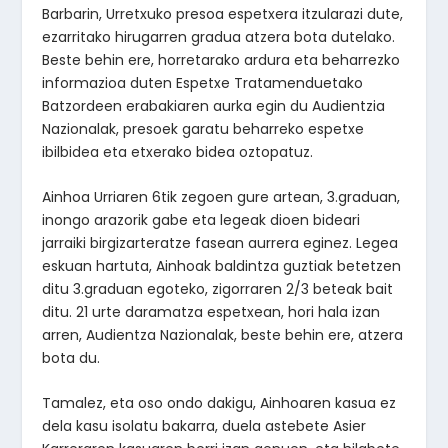
Barbarin, Urretxuko presoa espetxera itzularazi dute,
ezarritako hirugarren gradua atzera bota dutelako.
Beste behin ere, horretarako ardura eta beharrezko
informazioa duten Espetxe Tratamenduetako
Batzordeen erabakiaren aurka egin du Audientzia
Nazionalak, presoek garatu beharreko espetxe
ibilbidea eta etxerako bidea oztopatuz.
Ainhoa Urriaren 6tik zegoen gure artean, 3.graduan,
inongo arazorik gabe eta legeak dioen bideari
jarraiki birgizarteratze fasean aurrera eginez. Legea
eskuan hartuta, Ainhoak baldintza guztiak betetzen
ditu 3.graduan egoteko, zigorraren 2/3 beteak bait
ditu. 21 urte daramatza espetxean, hori hala izan
arren, Audientza Nazionalak, beste behin ere, atzera
bota du.
Tamalez, eta oso ondo dakigu, Ainhoaren kasua ez
dela kasu isolatu bakarra, duela astebete Asier