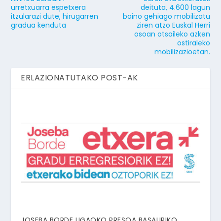
urretxuarra espetxera
deituta, 4.600 lagun
itzularazi dute, hirugarren
baino gehiago mobilizatu
gradua kenduta
ziren atzo Euskal Herri
osoan otsaileko azken
ostiraleko
mobilizazioetan.
ERLAZIONATUTAKO POST-AK
JOSEBA BORDE UGAOKO PRESOA BASAURIKO