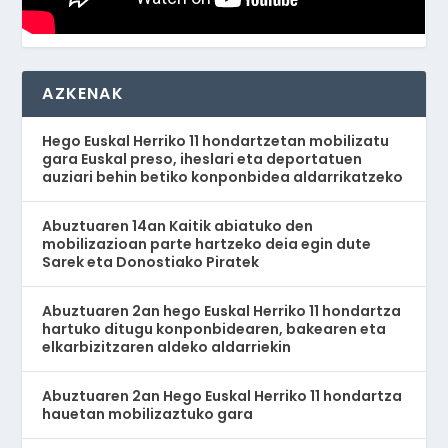
AZKENAK
Hego Euskal Herriko 11 hondartzetan mobilizatu
gara Euskal preso, iheslari eta deportatuen
auziari behin betiko konponbidea aldarrikatzeko
Abuztuaren 14an Kaitik abiatuko den
mobilizazioan parte hartzeko deia egin dute
Sarek eta Donostiako Piratek
Abuztuaren 2an hego Euskal Herriko 11 hondartza
hartuko ditugu konponbidearen, bakearen eta
elkarbizitzaren aldeko aldarriekin
Abuztuaren 2an Hego Euskal Herriko 11 hondartza
hauetan mobilizaztuko gara