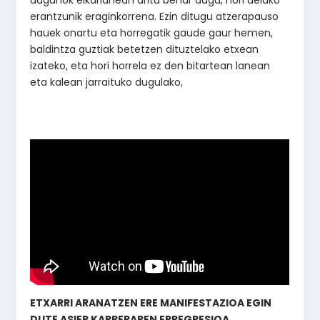
erantzunik eraginkorrena. Ezin ditugu atzerapauso
hauek onartu eta horregatik gaude gaur hemen,
baldintza guztiak betetzen dituztelako etxean
izateko, eta hori horrela ez den bitartean lanean
eta kalean jarraituko dugulako,
ETXARRI ARANATZEN ERE MANIFESTAZIOA EGIN
DUTE ASIER KARRERAREN ERREGRESIOA