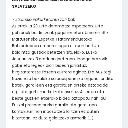
SALATZEKO
> Etxarriko irakurketaren zati bat:
Asierrek ia 23 urte daramatza espetxean, urte
gehienak baldintzarik gogorrenetan. Urriaren 6tik
Martuteneko Espetxe Tratamenduetako
Batzordearen arabera, legea eskuan hartuta
baldintza guztiak betetzen zituelako, Eusko
Jaurlaritzak 3.graduan jarri zuen, inongo arazorik
gabe eta legeak dion bideari jarraituz,
birgizarteratze fasean aurrera eginez. Eta Auzitegi
Nazionala bezalako salbuespenezko organo juridiko
batek, garaileen eta garaituen arteko eztabaida
argi eta garbi markatzeko asmoz, Asierren eta
beste guztien etxerako bidea oztopatu nahi du.
Euskal presoen aurka garaile eta garaituen
kontakizun hori inposatzea lortzen ez duten
bitartean, ez dute gelditzeko asmorik (…)