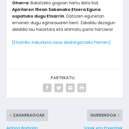
Oharra:
Bukatzeko gogoan hartu data bat.
Apirilaren 15ean Sakanako Etxera Eguna
ospatuko dugu Etxarrin
. Datozen egunetan
emanen dugu egitarauaren berri. Zabaldu dezagun
deialdia lau haizetara eta animatu parte hartzera!
[Etxarriko irakurketa osoa deskargatzeko hemen]
PARTEKATU:
ZAHARRAGOAK
HURRENGOA
Ainhoa Barbarin
Sarek eta Etxeratek