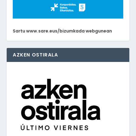
Sartu www.sare.eus/bizumkada webgunean
AZKEN OSTIRALA