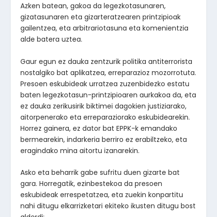
Azken batean, gakoa da legezkotasunaren,
gizatasunaren eta gizarteratzearen printzipioak
gailentzea, eta arbitrariotasuna eta komenientzia
alde batera uztea.
Gaur egun ez dauka zentzurik politika antiterrorista
nostalgiko bat aplikatzea, erreparazioz mozorrotuta.
Presoen eskubideak urratzea zuzenbidezko estatu
baten legezkotasun-printzipioaren aurkakoa da, eta
ez dauka zerikusirik biktimei dagokien justiziarako,
aitorpenerako eta erreparaziorako eskubidearekin.
Horrez gainera, ez dator bat EPPK-k emandako
bermearekin, indarkeria berriro ez erabiltzeko, eta
eragindako mina aitortu izanarekin.
Asko eta beharrik gabe sufritu duen gizarte bat
gara. Horregatik, ezinbestekoa da presoen
eskubideak errespetatzea, eta zuekin konpartitu
nahi ditugu elkarrizketari ekiteko ikusten ditugu bost