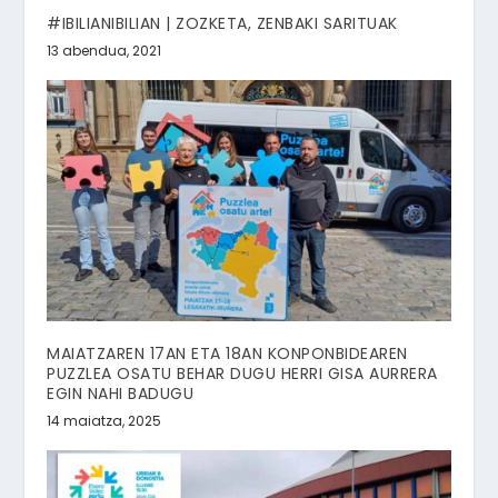
#IBILIANIBILIAN | ZOZKETA, ZENBAKI SARITUAK
13 abendua, 2021
MAIATZAREN 17AN ETA 18AN KONPONBIDEAREN
PUZZLEA OSATU BEHAR DUGU HERRI GISA AURRERA
EGIN NAHI BADUGU
14 maiatza, 2025