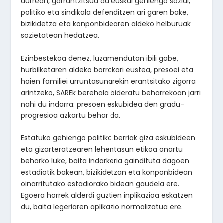
aurrean, garrantzitsua da euskal gehiengo sozial,
politiko eta sindikala defenditzen ari garen bake,
bizikidetza eta konponbidearen aldeko helburuak
sozietatean hedatzea.
Ezinbestekoa denez, luzamendutan ibili gabe,
hurbilketaren aldeko borrokari eustea, presoei eta
haien familiei urruntasunarekin erantsitako zigorra
arintzeko, SAREk berehala bideratu beharrekoan jarri
nahi du indarra: presoen eskubidea den gradu-
progresioa azkartu behar da.
Estatuko gehiengo politiko berriak giza eskubideen
eta gizarteratzearen lehentasun etikoa onartu
beharko luke, baita indarkeria gaindituta dagoen
estadiotik bakean, bizikidetzan eta konponbidean
oinarritutako estadiorako bidean gaudela ere.
Egoera horrek alderdi guztien inplikazioa eskatzen
du, baita legeriaren aplikazio normalizatua ere.