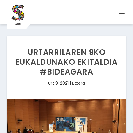
URTARRILAREN 9KO
EUKALDUNAKO EKITALDIA
#BIDEAGARA
Urt 9, 2021
|
Etxera