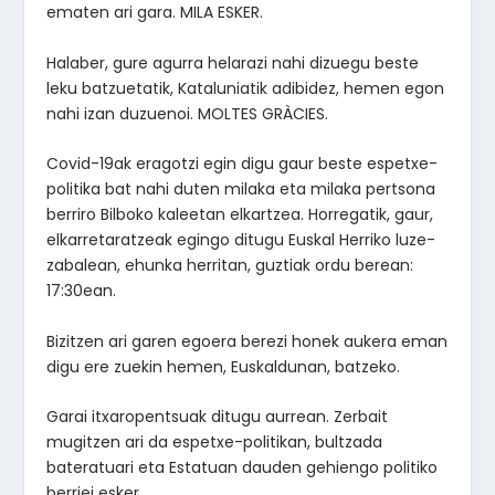
ematen ari gara. MILA ESKER.
Halaber, gure agurra helarazi nahi dizuegu beste
leku batzuetatik, Kataluniatik adibidez, hemen egon
nahi izan duzuenoi. MOLTES GRÀCIES.
Covid-19ak eragotzi egin digu gaur beste espetxe-
politika bat nahi duten milaka eta milaka pertsona
berriro Bilboko kaleetan elkartzea. Horregatik, gaur,
elkarretaratzeak egingo ditugu Euskal Herriko luze-
zabalean, ehunka herritan, guztiak ordu berean:
17:30ean.
Bizitzen ari garen egoera berezi honek aukera eman
digu ere zuekin hemen, Euskaldunan, batzeko.
Garai itxaropentsuak ditugu aurrean. Zerbait
mugitzen ari da espetxe-politikan, bultzada
bateratuari eta Estatuan dauden gehiengo politiko
berriei esker.