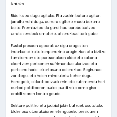
izateko.
Bide luzea dugu egiteko. Eta zuekin batera egiten
jarraitu nahi dugu, aurrera egiteko modu bakarra
baita. Premiazkoa da garai hau aprobetxatzea
urrats sendoak emateko, atzera-bueltarik gabe.
Euskal presoen egoerak ez digu eragozten
indarkeriak kalte konponezina eragin zien eta bizitza
familiarrean eta pertsonalean aldaketa sakona
ekarri zien pertsonen sufrimendua ulertzea eta
pertsona horiei elkartasuna adieraztea. Begirunea
zor diegu, eta haien mina ulertu behar dugu.
Horregatik, alderdi batzuek min eta sufrimendu hori
aurkari politikoaren aurka jaurtitzeko arma gisa
erabiltzearen kontra gaude.
Sektore politiko eta judizial jakin batzuek osatutako
bloke oso atzerakoiaren etengabeko presioaren