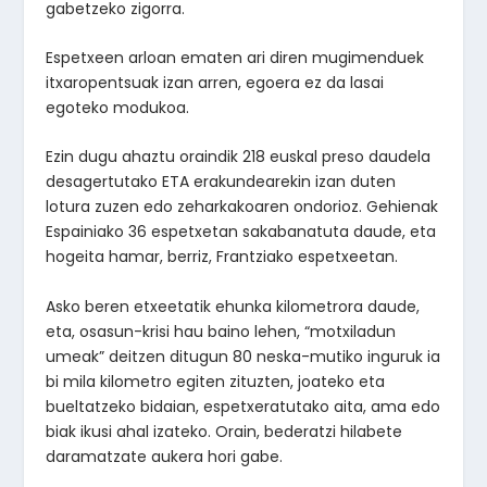
gabetzeko zigorra.
Espetxeen arloan ematen ari diren mugimenduek
itxaropentsuak izan arren, egoera ez da lasai
egoteko modukoa.
Ezin dugu ahaztu oraindik 218 euskal preso daudela
desagertutako ETA erakundearekin izan duten
lotura zuzen edo zeharkakoaren ondorioz. Gehienak
Espainiako 36 espetxetan sakabanatuta daude, eta
hogeita hamar, berriz, Frantziako espetxeetan.
Asko beren etxeetatik ehunka kilometrora daude,
eta, osasun-krisi hau baino lehen, “motxiladun
umeak” deitzen ditugun 80 neska-mutiko inguruk ia
bi mila kilometro egiten zituzten, joateko eta
bueltatzeko bidaian, espetxeratutako aita, ama edo
biak ikusi ahal izateko. Orain, bederatzi hilabete
daramatzate aukera hori gabe.