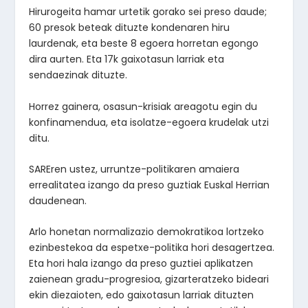
Hirurogeita hamar urtetik gorako sei preso daude;
60 presok beteak dituzte kondenaren hiru
laurdenak, eta beste 8 egoera horretan egongo
dira aurten. Eta 17k gaixotasun larriak eta
sendaezinak dituzte.
Horrez gainera, osasun-krisiak areagotu egin du
konfinamendua, eta isolatze-egoera krudelak utzi
ditu.
SAREren ustez, urruntze-politikaren amaiera
errealitatea izango da preso guztiak Euskal Herrian
daudenean.
Arlo honetan normalizazio demokratikoa lortzeko
ezinbestekoa da espetxe-politika hori desagertzea.
Eta hori hala izango da preso guztiei aplikatzen
zaienean gradu-progresioa, gizarteratzeko bideari
ekin diezaioten, edo gaixotasun larriak dituzten