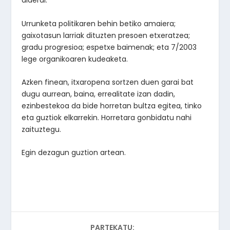
alderdi:
Urrunketa politikaren behin betiko amaiera;
gaixotasun larriak dituzten presoen etxeratzea;
gradu progresioa; espetxe baimenak; eta 7/2003
lege organikoaren kudeaketa.
Azken finean, itxaropena sortzen duen garai bat
dugu aurrean, baina, errealitate izan dadin,
ezinbestekoa da bide horretan bultza egitea, tinko
eta guztiok elkarrekin. Horretara gonbidatu nahi
zaituztegu.
Egin dezagun guztion artean.
PARTEKATU: