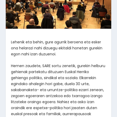
Lehenik eta behin, gure agurrik beroena eta esker
ona helarazi nahi dizuegu ekitaldi honetan gurekin
egon nahi izan duzuenoi.
Hemen zaudete, SARE sortu zenetik, gurekin helburu
gehienak partekatu dituzuen Euskal Herriko
gehiengo politiko, sindikal eta soziala. Elkarrekin
egindako ahalegin hori gabe, duela 30 urte,
sakabanaketa- eta urruntze-politika ezarri zenean,
zegoen egoeraren antzekoa edo txarragoa izango
litzateke oraingo egoera. Nahiez eta asko izan
oraindik ere espetxe-politika hori jasaten duten
euskal presoak eta familiak, aurrerapausoak