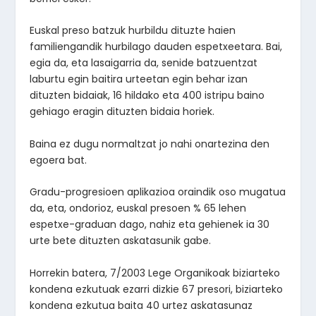
Euskal preso batzuk hurbildu dituzte haien
familiengandik hurbilago dauden espetxeetara. Bai,
egia da, eta lasaigarria da, senide batzuentzat
laburtu egin baitira urteetan egin behar izan
dituzten bidaiak, 16 hildako eta 400 istripu baino
gehiago eragin dituzten bidaia horiek.
Baina ez dugu normaltzat jo nahi onartezina den
egoera bat.
Gradu-progresioen aplikazioa oraindik oso mugatua
da, eta, ondorioz, euskal presoen % 65 lehen
espetxe-graduan dago, nahiz eta gehienek ia 30
urte bete dituzten askatasunik gabe.
Horrekin batera, 7/2003 Lege Organikoak biziarteko
kondena ezkutuak ezarri dizkie 67 presori, biziarteko
kondena ezkutua baita 40 urtez askatasunaz