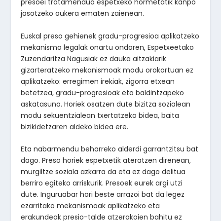
presoei tratamendua espetxeko hormetatik kanpo
jasotzeko aukera ematen zaienean.
Euskal preso gehienek gradu-progresioa aplikatzeko
mekanismo legalak onartu ondoren, Espetxeetako
Zuzendaritza Nagusiak ez dauka aitzakiarik
gizarteratzeko mekanismoak modu orokortuan ez
aplikatzeko: erregimen irekiak, zigorra etxean
betetzea, gradu-progresioak eta baldintzapeko
askatasuna. Horiek osatzen dute bizitza sozialean
modu sekuentzialean txertatzeko bidea, baita
bizikidetzaren aldeko bidea ere.
Eta nabarmendu beharreko alderdi garrantzitsu bat
dago. Preso horiek espetxetik ateratzen direnean,
murgiltze soziala azkarra da eta ez dago delitua
berriro egiteko arriskurik. Presoek eurek argi utzi
dute. Inguruabar hori beste arrazoi bat da legez
ezarritako mekanismoak aplikatzeko eta
erakundeak presio-talde atzerakoien bahitu ez