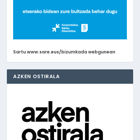
Sartu www.sare.eus/bizumkada webgunean
AZKEN OSTIRALA