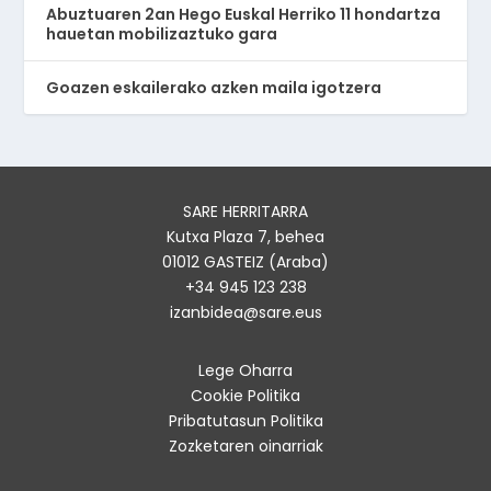
Abuztuaren 2an Hego Euskal Herriko 11 hondartza
hauetan mobilizaztuko gara
Goazen eskailerako azken maila igotzera
SARE HERRITARRA
Kutxa Plaza 7, behea
01012 GASTEIZ (Araba)
+34 945 123 238
izanbidea@sare.eus
Lege Oharra
Cookie Politika
Pribatutasun Politika
Zozketaren oinarriak