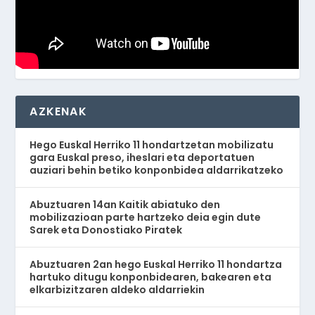
AZKENAK
Hego Euskal Herriko 11 hondartzetan mobilizatu
gara Euskal preso, iheslari eta deportatuen
auziari behin betiko konponbidea aldarrikatzeko
Abuztuaren 14an Kaitik abiatuko den
mobilizazioan parte hartzeko deia egin dute
Sarek eta Donostiako Piratek
Abuztuaren 2an hego Euskal Herriko 11 hondartza
hartuko ditugu konponbidearen, bakearen eta
elkarbizitzaren aldeko aldarriekin