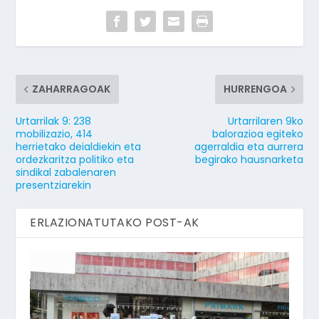
ZAHARRAGOAK
HURRENGOA
Urtarrilak 9: 238
Urtarrilaren 9ko
mobilizazio, 414
balorazioa egiteko
herrietako deialdiekin eta
agerraldia eta aurrera
ordezkaritza politiko eta
begirako hausnarketa
sindikal zabalenaren
presentziarekin
ERLAZIONATUTAKO POST-AK