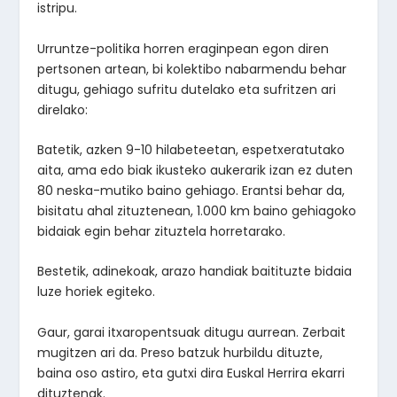
istripu.
Urruntze-politika horren eraginpean egon diren
pertsonen artean, bi kolektibo nabarmendu behar
ditugu, gehiago sufritu dutelako eta sufritzen ari
direlako:
Batetik, azken 9-10 hilabeteetan, espetxeratutako
aita, ama edo biak ikusteko aukerarik izan ez duten
80 neska-mutiko baino gehiago. Erantsi behar da,
bisitatu ahal zituztenean, 1.000 km baino gehiagoko
bidaiak egin behar zituztela horretarako.
Bestetik, adinekoak, arazo handiak baitituzte bidaia
luze horiek egiteko.
Gaur, garai itxaropentsuak ditugu aurrean. Zerbait
mugitzen ari da. Preso batzuk hurbildu dituzte,
baina oso astiro, eta gutxi dira Euskal Herrira ekarri
dituztenak.