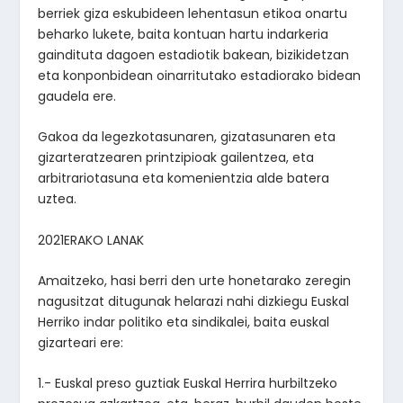
berriek giza eskubideen lehentasun etikoa onartu
beharko lukete, baita kontuan hartu indarkeria
gaindituta dagoen estadiotik bakean, bizikidetzan
eta konponbidean oinarritutako estadiorako bidean
gaudela ere.
Gakoa da legezkotasunaren, gizatasunaren eta
gizarteratzearen printzipioak gailentzea, eta
arbitrariotasuna eta komenientzia alde batera
uztea.
2021ERAKO LANAK
Amaitzeko, hasi berri den urte honetarako zeregin
nagusitzat ditugunak helarazi nahi dizkiegu Euskal
Herriko indar politiko eta sindikalei, baita euskal
gizarteari ere:
1.- Euskal preso guztiak Euskal Herrira hurbiltzeko