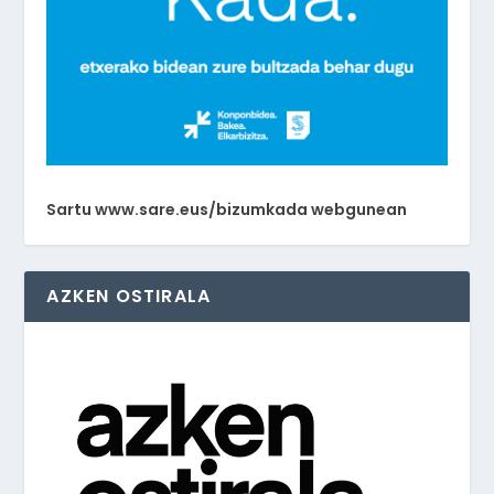
Sartu www.sare.eus/bizumkada webgunean
AZKEN OSTIRALA