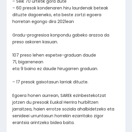
– Seik 70 urtetik gora dute
– 60 presok kondenaren hiru laurdenak beteak
dituzte dagoeneko, eta beste zortzi egoera
horretan egongo dira 2021ean
Gradu-progresioa konpondu gabeko arazoa da
preso askoren kasuan.
107 preso lehen espetxe-graduan daude
71, bigarrenean
eta 9 baino ez daude hirugarren graduan.
– 17 presok gaixotasun larriak dituzte.
Egoera honen aurrean, SAREk ezinbestekotzat
jotzen du presoak Euskal Herrira hurbiltzen
jarraitzea, haien errotze soziala ahalbidetzeko eta
senideei urruntasun horrekin ezarritako zigor
erantsia arintzeko bidea baita.