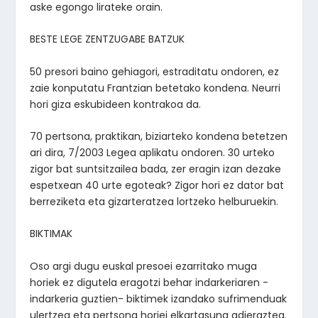
aske egongo lirateke orain.
BESTE LEGE ZENTZUGABE BATZUK
50 presori baino gehiagori, estraditatu ondoren, ez
zaie konputatu Frantzian betetako kondena. Neurri
hori giza eskubideen kontrakoa da.
70 pertsona, praktikan, biziarteko kondena betetzen
ari dira, 7/2003 Legea aplikatu ondoren. 30 urteko
zigor bat suntsitzailea bada, zer eragin izan dezake
espetxean 40 urte egoteak? Zigor hori ez dator bat
berreziketa eta gizarteratzea lortzeko helburuekin.
BIKTIMAK
Oso argi dugu euskal presoei ezarritako muga
horiek ez digutela eragotzi behar indarkeriaren -
indarkeria guztien- biktimek izandako sufrimenduak
ulertzea eta pertsona horiei elkartasuna adieraztea.