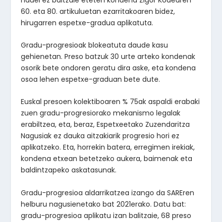
60. eta 80. artikuluetan ezarritakoaren bidez,
hirugarren espetxe-gradua aplikatuta.
Gradu-progresioak blokeatuta daude kasu
gehienetan. Preso batzuk 30 urte arteko kondenak
osorik bete ondoren geratu dira aske, eta kondena
osoa lehen espetxe-graduan bete dute.
Euskal presoen kolektiboaren % 75ak aspaldi erabaki
zuen gradu-progresiorako mekanismo legalak
erabiltzea, eta, beraz, Espetxeetako Zuzendaritza
Nagusiak ez dauka aitzakiarik progresio hori ez
aplikatzeko. Eta, horrekin batera, erregimen irekiak,
kondena etxean betetzeko aukera, baimenak eta
baldintzapeko askatasunak.
Gradu-progresioa aldarrikatzea izango da SAREren
helburu nagusienetako bat 2021erako. Datu bat:
gradu-progresioa aplikatu izan balitzaie, 68 preso