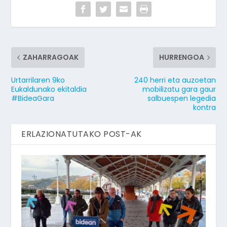
ZAHARRAGOAK
HURRENGOA
Urtarrilaren 9ko
240 herri eta auzoetan
Eukaldunako ekitaldia
mobilizatu gara gaur
#BideaGara
salbuespen legedia
kontra
ERLAZIONATUTAKO POST-AK