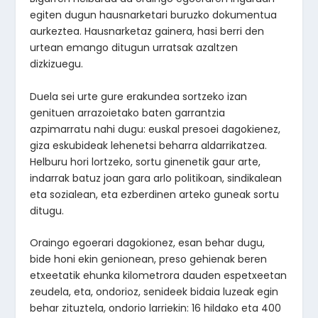
egiten dugun hausnarketari buruzko dokumentua
aurkeztea. Hausnarketaz gainera, hasi berri den
urtean emango ditugun urratsak azaltzen
dizkizuegu.
Duela sei urte gure erakundea sortzeko izan
genituen arrazoietako baten garrantzia
azpimarratu nahi dugu: euskal presoei dagokienez,
giza eskubideak lehenetsi beharra aldarrikatzea.
Helburu hori lortzeko, sortu ginenetik gaur arte,
indarrak batuz joan gara arlo politikoan, sindikalean
eta sozialean, eta ezberdinen arteko guneak sortu
ditugu.
Oraingo egoerari dagokionez, esan behar dugu,
bide honi ekin genionean, preso gehienak beren
etxeetatik ehunka kilometrora dauden espetxeetan
zeudela, eta, ondorioz, senideek bidaia luzeak egin
behar zituztela, ondorio larriekin: 16 hildako eta 400