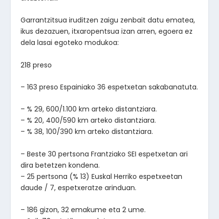
Garrantzitsua iruditzen zaigu zenbait datu ematea,
ikus dezazuen, itxaropentsua izan arren, egoera ez
dela lasai egoteko modukoa:
218 preso
– 163 preso Espainiako 36 espetxetan sakabanatuta.
– % 29, 600/1.100 km arteko distantziara.
– % 20, 400/590 km arteko distantziara.
– % 38, 100/390 km arteko distantziara.
– Beste 30 pertsona Frantziako SEI espetxetan ari
dira betetzen kondena.
– 25 pertsona (% 13) Euskal Herriko espetxeetan
daude / 7, espetxeratze arinduan.
– 186 gizon, 32 emakume eta 2 ume.