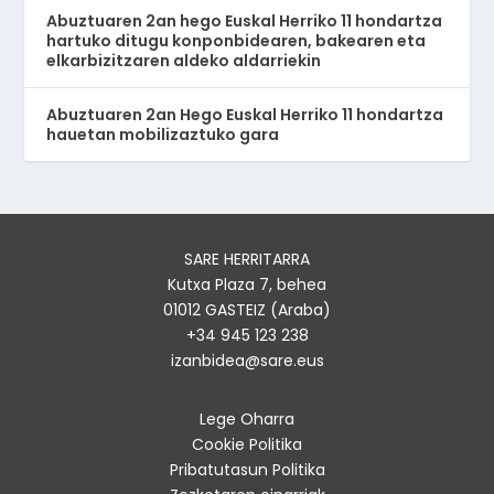
Abuztuaren 2an hego Euskal Herriko 11 hondartza
hartuko ditugu konponbidearen, bakearen eta
elkarbizitzaren aldeko aldarriekin
Abuztuaren 2an Hego Euskal Herriko 11 hondartza
hauetan mobilizaztuko gara
SARE HERRITARRA
Kutxa Plaza 7, behea
01012 GASTEIZ (Araba)
+34 945 123 238
izanbidea@sare.eus
Lege Oharra
Cookie Politika
Pribatutasun Politika