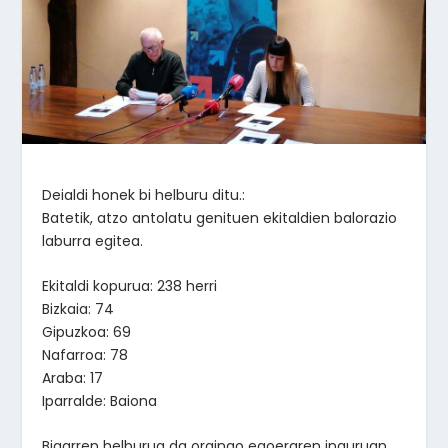
Deialdi honek bi helburu ditu.:
Batetik, atzo antolatu genituen ekitaldien balorazio
laburra egitea.
Ekitaldi kopurua: 238 herri
Bizkaia: 74
Gipuzkoa: 69
Nafarroa: 78
Araba: 17
Iparralde: Baiona
Bigarren helburua da oraingo egoeraren inguruan