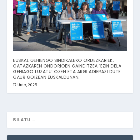
EUSKAL GEHIENGO SINDIKALEKO ORDEZKARIEK,
GATAZKAREN ONDORIOEN GAINDITZEA ‘EZIN DELA
GEHIAGO LUZATU’ OZEN ETA ARGI ADIERAZI DUTE
GAUR GOIZEAN EUSKALDUNAN.
17 Urria, 2025