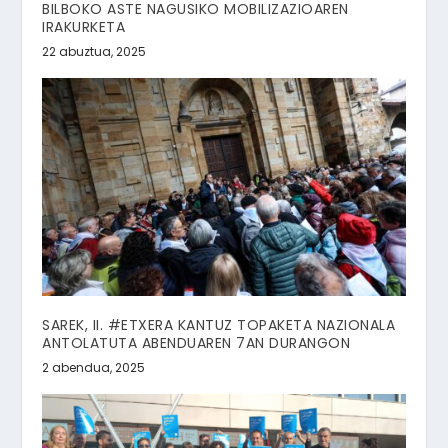
BILBOKO ASTE NAGUSIKO MOBILIZAZIOAREN
IRAKURKETA
22 abuztua, 2025
SAREK, II. #ETXERA KANTUZ TOPAKETA NAZIONALA
ANTOLATUTA ABENDUAREN 7AN DURANGON
2 abendua, 2025