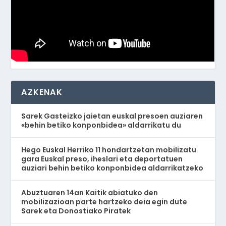
AZKENAK
Sarek Gasteizko jaietan euskal presoen auziaren
«behin betiko konponbidea» aldarrikatu du
Hego Euskal Herriko 11 hondartzetan mobilizatu
gara Euskal preso, iheslari eta deportatuen
auziari behin betiko konponbidea aldarrikatzeko
Abuztuaren 14an Kaitik abiatuko den
mobilizazioan parte hartzeko deia egin dute
Sarek eta Donostiako Piratek