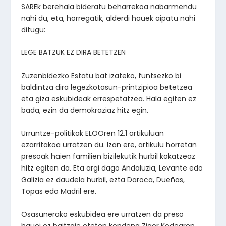
SAREk berehala bideratu beharrekoa nabarmendu
nahi du, eta, horregatik, alderdi hauek aipatu nahi
ditugu:
LEGE BATZUK EZ DIRA BETETZEN
Zuzenbidezko Estatu bat izateko, funtsezko bi
baldintza dira legezkotasun-printzipioa betetzea
eta giza eskubideak errespetatzea. Hala egiten ez
bada, ezin da demokraziaz hitz egin.
Urruntze-politikak ELOOren 12.1 artikuluan
ezarritakoa urratzen du. Izan ere, artikulu horretan
presoak haien familien bizilekutik hurbil kokatzeaz
hitz egiten da. Eta argi dago Andaluzia, Levante edo
Galizia ez daudela hurbil, ezta Daroca, Dueñas,
Topas edo Madril ere.
Osasunerako eskubidea ere urratzen da preso
hauei ez baitzaie eteten kondena Zigor Kodearen