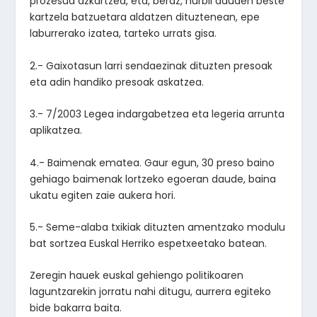
prozesua azkartzea, eta, beraz, hurbil dauden beste
kartzela batzuetara aldatzen dituztenean, epe
laburrerako izatea, tarteko urrats gisa.
2.- Gaixotasun larri sendaezinak dituzten presoak
eta adin handiko presoak askatzea.
3.- 7/2003 Legea indargabetzea eta legeria arrunta
aplikatzea.
4.- Baimenak ematea. Gaur egun, 30 preso baino
gehiago baimenak lortzeko egoeran daude, baina
ukatu egiten zaie aukera hori.
5.- Seme-alaba txikiak dituzten amentzako modulu
bat sortzea Euskal Herriko espetxeetako batean.
Zeregin hauek euskal gehiengo politikoaren
laguntzarekin jorratu nahi ditugu, aurrera egiteko
bide bakarra baita.