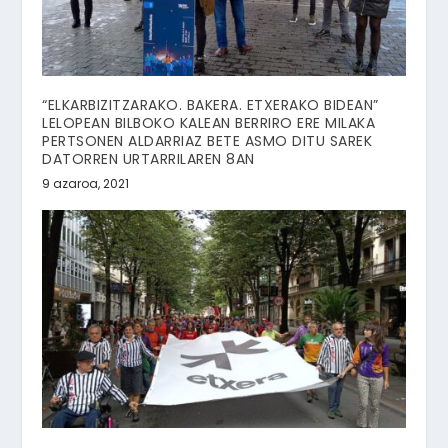
“ELKARBIZITZARAKO. BAKERA. ETXERAKO BIDEAN”
LELOPEAN BILBOKO KALEAN BERRIRO ERE MILAKA
PERTSONEN ALDARRIAZ BETE ASMO DITU SAREK
DATORREN URTARRILAREN 8AN
9 azaroa, 2021