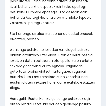
posibilitatea. Baina, horrekin batera, eskumenak
itzuli behar zaizkie espetxe-zaintzako epaitegi
naturalei. Hurbileko epaitegiei. Eta desegin egin
behar da Auzitegi Nazionalaren mendeko Espetxe
Zaintzako Epaitegi Zentrala.
Eta hurrengo urratsa izan behar da euskal presoak
elkartzea, hemen.
Gehiengo politiko horiei eskatzen diegu hasitako
bidetik jarraitzeko. Ezer aldatu izan ez balitz bezala
jokatzen duten politikaren eta epailetzaren arloko
sektore gogorrenei aurre egiteko. Iraganean
gotortuta, oraina aintzat hartu gabe, iraganari
buruzko kutsu antiterrorista duen kontakizunari
eusten dioten sektore horiei aurre egiteko eskatzen
diegu.
Horregatik, Euskal Herriko gehiengo politikoek egin
duten bezala, Estatuan dauden gehiengo politiko