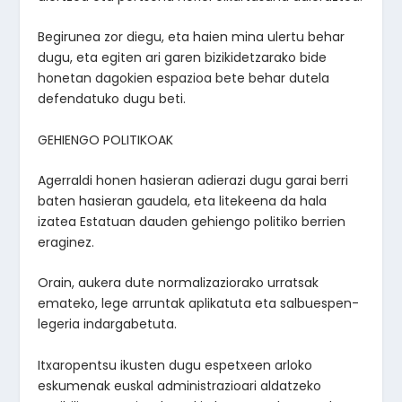
Begirunea zor diegu, eta haien mina ulertu behar
dugu, eta egiten ari garen bizikidetzarako bide
honetan dagokien espazioa bete behar dutela
defendatuko dugu beti.
GEHIENGO POLITIKOAK
Agerraldi honen hasieran adierazi dugu garai berri
baten hasieran gaudela, eta litekeena da hala
izatea Estatuan dauden gehiengo politiko berrien
eraginez.
Orain, aukera dute normalizaziorako urratsak
emateko, lege arruntak aplikatuta eta salbuespen-
legeria indargabetuta.
Itxaropentsu ikusten dugu espetxeen arloko
eskumenak euskal administrazioari aldatzeko