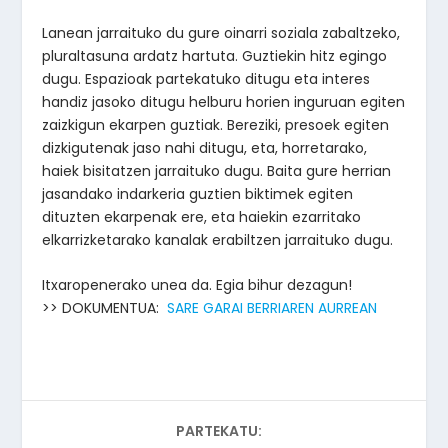
Lanean jarraituko du gure oinarri soziala zabaltzeko,
pluraltasuna ardatz hartuta. Guztiekin hitz egingo
dugu. Espazioak partekatuko ditugu eta interes
handiz jasoko ditugu helburu horien inguruan egiten
zaizkigun ekarpen guztiak. Bereziki, presoek egiten
dizkigutenak jaso nahi ditugu, eta, horretarako,
haiek bisitatzen jarraituko dugu. Baita gure herrian
jasandako indarkeria guztien biktimek egiten
dituzten ekarpenak ere, eta haiekin ezarritako
elkarrizketarako kanalak erabiltzen jarraituko dugu.
Itxaropenerako unea da. Egia bihur dezagun!
>> DOKUMENTUA:
SARE GARAI BERRIAREN AURREAN
PARTEKATU: