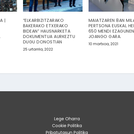
A |
“ELKARBIZITZARAKO
MAIATZAREN 8AN MIL
BAKERAKO ETXERAKO
PERTSONA EUSKAL HE
BIDEAN” HAUSNARKETA
650 MENDI EZAGUNE
A
DOKUMENTUA AURKEZTU
JOANGO GARA.
DUGU DONOSTIAN
10 martxoa, 2021
25 urtarrila, 2022
Lege Oharra
Cookie Politika
Pribatutasun Politika