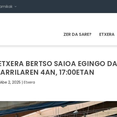
namikak
ZER DA SARE?
ETXERA
ETXERA BERTSO SAIOA EGINGO D
ARRILAREN 4AN, 17:00ETAN
Abe 2, 2025
|
Etxera