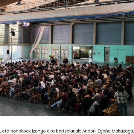
, eta honakoak izango dira bertsolariak: Andoni Egaña Makazaga