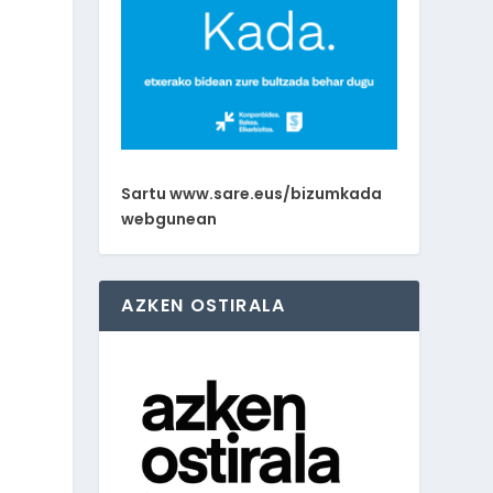
Sartu www.sare.eus/bizumkada
webgunean
AZKEN OSTIRALA