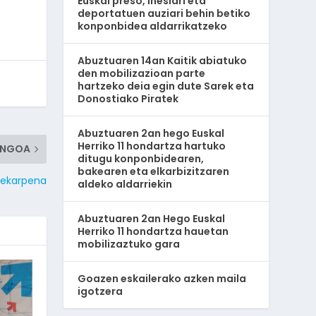
Euskal preso, iheslari eta
deportatuen auziari behin betiko
konponbidea aldarrikatzeko
Abuztuaren 14an Kaitik abiatuko
den mobilizazioan parte
hartzeko deia egin dute Sarek eta
Donostiako Piratek
Abuztuaren 2an hego Euskal
Herriko 11 hondartza hartuko
ENGOA
ditugu konponbidearen,
bakearen eta elkarbizitzaren
 ekarpena
aldeko aldarriekin
Abuztuaren 2an Hego Euskal
Herriko 11 hondartza hauetan
mobilizaztuko gara
Goazen eskailerako azken maila
igotzera