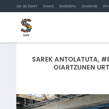
Zer da Sare?
Etxera
Bazkidetu
Dosierrak
Di
SAREK ANTOLATUTA, #
OIARTZUNEN URT