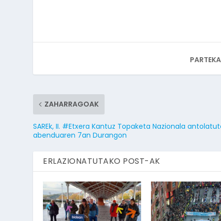
PARTEKA
ZAHARRAGOAK
SAREk, II. #Etxera Kantuz Topaketa Nazionala antolatu
abenduaren 7an Durangon
ERLAZIONATUTAKO POST-AK