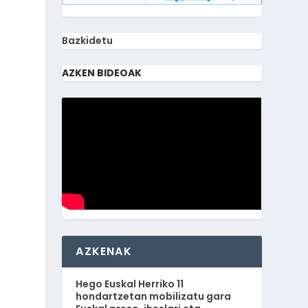
Bazkidetu
AZKEN BIDEOAK
AZKENAK
Hego Euskal Herriko 11
hondartzetan mobilizatu gara