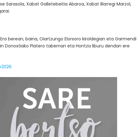
txe Sarasola, Xabat Galletebeitia Abaroa, Xabat Illarregi Marzol,
arai.
.
Era berean, baina, Oiartzungo Elorsoro kiroldegian eta Garmendi
ein Donostiako Platero tabernan eta Hontza liburu dendan ere
re2026