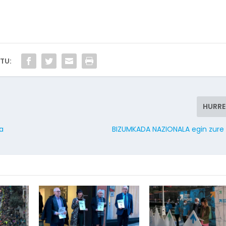
TU:
HURR
ta
BIZUMKADA NAZIONALA egin zure