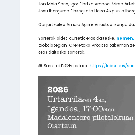
Jon Maia Soria, Igor Elortza Aranoa, Miren Arte
Josu Ibarguren Elosegi eta Haira Aizpurua Ibarg
Gai jartzailea Amaia Agirre Arrastoa izango da
Sarrerak aldez aurretik eros daitezke,
hemen.
txokolategian; Oreretako Arkaitza tabernan z
eros daitezke sarrerak.
🎟 Sarrerak12€+gastuak:
https://labur.eus/sa