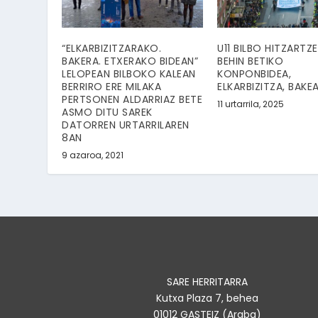
“ELKARBIZITZARAKO.
U11 BILBO HITZARTZE
BAKERA. ETXERAKO BIDEAN”
BEHIN BETIKO
LELOPEAN BILBOKO KALEAN
KONPONBIDEA,
BERRIRO ERE MILAKA
ELKARBIZITZA, BAKE
PERTSONEN ALDARRIAZ BETE
11 urtarrila, 2025
ASMO DITU SAREK
DATORREN URTARRILAREN
8AN
9 azaroa, 2021
SARE HERRITARRA
Kutxa Plaza 7, behea
01012 GASTEIZ (Araba)