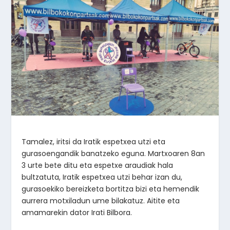
Tamalez, iritsi da Iratik espetxea utzi eta
gurasoengandik banatzeko eguna. Martxoaren 8an
3 urte bete ditu eta espetxe araudiak hala
bultzatuta, Iratik espetxea utzi behar izan du,
gurasoekiko bereizketa bortitza bizi eta hemendik
aurrera motxiladun ume bilakatuz. Aitite eta
amamarekin dator Irati Bilbora.