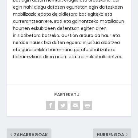
egin nahi diegu datozen egunetan egin daitezkeen
mobilizazio edota deialdietara bat egiteko eta
aurrerantzean ere, Irati eta gainontzeko motxiladun
haurren eskubideen defentsan egiten diren
iniziatibetara batzeko. Guztion ardura da haur eta
nerabe hauek bizi duten egoera injustua aldatzea
eta gurasoekiko harremana garatu ahal izateko
beharrezkoak diren neurri eta tresnak ahalbidetzea.
PARTEKATU:
ZAHARRAGOAK
HURRENGOA