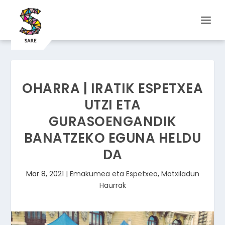
OHARRA | IRATIK ESPETXEA
UTZI ETA
GURASOENGANDIK
BANATZEKO EGUNA HELDU
DA
Mar 8, 2021
|
Emakumea eta Espetxea
,
Motxiladun
Haurrak