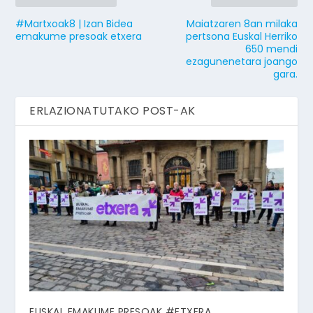
#Martxoak8 | Izan Bidea
Maiatzaren 8an milaka
emakume presoak etxera
pertsona Euskal Herriko
650 mendi
ezagunenetara joango
gara.
ERLAZIONATUTAKO POST-AK
EUSKAL EMAKUME PRESOAK #ETXERA