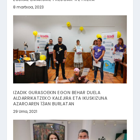
8 martxoa, 2023
IZADIK GURASOEKIN EGON BEHAR DUELA
ALDARRIKATZEKO KALEJIRA ETA IKUSKIZUNA
AZAROAREN 13AN BURLATAN
29 Urria, 2021