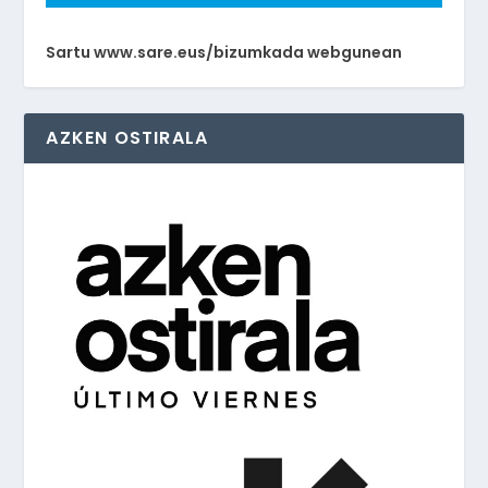
Sartu www.sare.eus/bizumkada webgunean
AZKEN OSTIRALA