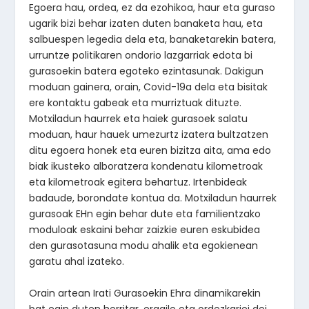
Egoera hau, ordea, ez da ezohikoa, haur eta guraso
ugarik bizi behar izaten duten banaketa hau, eta
salbuespen legedia dela eta, banaketarekin batera,
urruntze politikaren ondorio lazgarriak edota bi
gurasoekin batera egoteko ezintasunak. Dakigun
moduan gainera, orain, Covid-19a dela eta bisitak
ere kontaktu gabeak eta murriztuak dituzte.
Motxiladun haurrek eta haiek gurasoek salatu
moduan, haur hauek umezurtz izatera bultzatzen
ditu egoera honek eta euren bizitza aita, ama edo
biak ikusteko alboratzera kondenatu kilometroak
eta kilometroak egitera behartuz. Irtenbideak
badaude, borondate kontua da. Motxiladun haurrek
gurasoak EHn egin behar dute eta familientzako
moduloak eskaini behar zaizkie euren eskubidea
den gurasotasuna modu ahalik eta egokienean
garatu ahal izateko.
Orain artean Irati Gurasoekin Ehra dinamikarekin
bat egin duten herritar, eragile eta ordezkariei dei