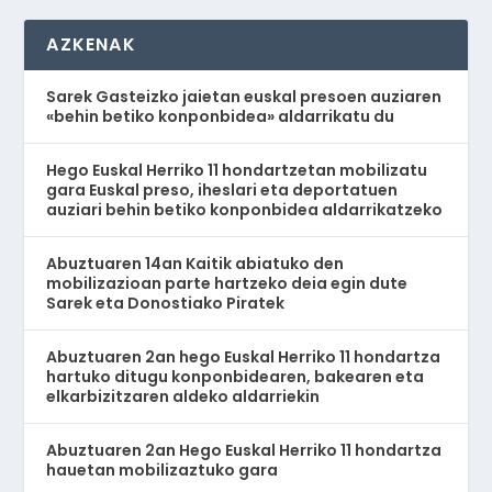
AZKENAK
Sarek Gasteizko jaietan euskal presoen auziaren
«behin betiko konponbidea» aldarrikatu du
Hego Euskal Herriko 11 hondartzetan mobilizatu
gara Euskal preso, iheslari eta deportatuen
auziari behin betiko konponbidea aldarrikatzeko
Abuztuaren 14an Kaitik abiatuko den
mobilizazioan parte hartzeko deia egin dute
Sarek eta Donostiako Piratek
Abuztuaren 2an hego Euskal Herriko 11 hondartza
hartuko ditugu konponbidearen, bakearen eta
elkarbizitzaren aldeko aldarriekin
Abuztuaren 2an Hego Euskal Herriko 11 hondartza
hauetan mobilizaztuko gara