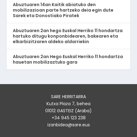
Abuztuaren 14an Kaitik abiatuko den
mobilizazioan parte hartzeko deia egin dute
Sarek eta Donostiako Piratek
Abuztuaren 2an hego Euskal Herriko 11 hondartza
hartuko ditugu konponbidearen, bakearen eta
elkarbizitzaren aldeko aldarriekin
Abuztuaren 2an Hego Euskal Herriko 11 hondartza
hauetan mobilizaztuko gara
SARE HERRITARRA
Kutxa Plaza 7, behea
01012 GASTEIZ (Araba)
+34 945 123 238
izanbidea@sare.eus