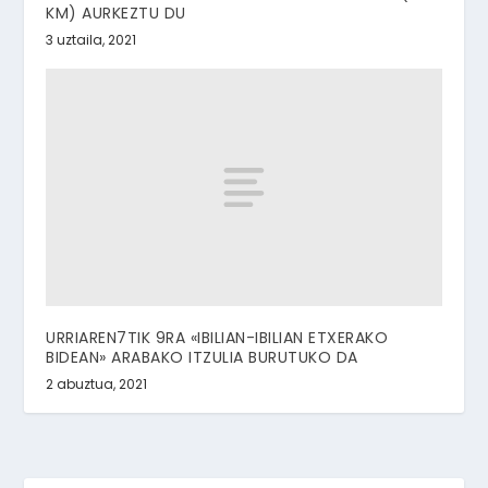
KM) AURKEZTU DU
3 uztaila, 2021
URRIAREN7TIK 9RA «IBILIAN-IBILIAN ETXERAKO
BIDEAN» ARABAKO ITZULIA BURUTUKO DA
2 abuztua, 2021