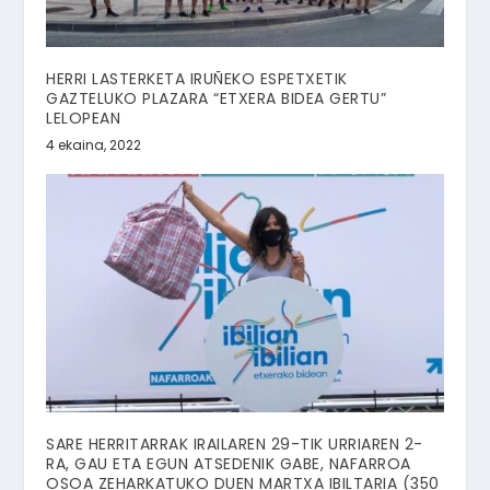
HERRI LASTERKETA IRUÑEKO ESPETXETIK
GAZTELUKO PLAZARA “ETXERA BIDEA GERTU”
LELOPEAN
4 ekaina, 2022
SARE HERRITARRAK IRAILAREN 29-TIK URRIAREN 2-
RA, GAU ETA EGUN ATSEDENIK GABE, NAFARROA
OSOA ZEHARKATUKO DUEN MARTXA IBILTARIA (350