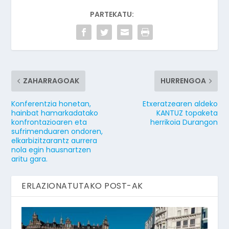
PARTEKATU:
ZAHARRAGOAK
HURRENGOA
Konferentzia honetan,
Etxeratzearen aldeko
hainbat hamarkadatako
KANTUZ topaketa
konfrontazioaren eta
herrikoia Durangon
sufrimenduaren ondoren,
elkarbizitzarantz aurrera
nola egin hausnartzen
aritu gara.
ERLAZIONATUTAKO POST-AK