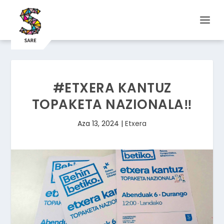
#ETXERA KANTUZ
TOPAKETA NAZIONALA‼️
Aza 13, 2024
|
Etxera