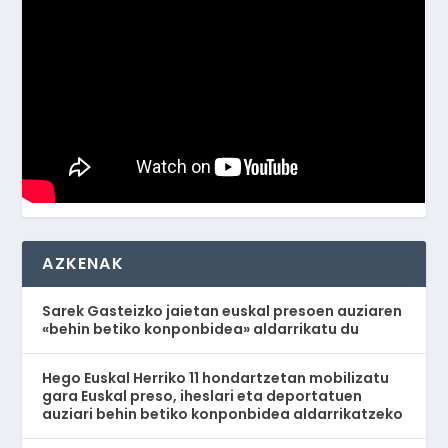
AZKENAK
Sarek Gasteizko jaietan euskal presoen auziaren
«behin betiko konponbidea» aldarrikatu du
Hego Euskal Herriko 11 hondartzetan mobilizatu
gara Euskal preso, iheslari eta deportatuen
auziari behin betiko konponbidea aldarrikatzeko