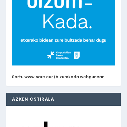
Sartu www.sare.eus/bizumkada webgunean
AZKEN OSTIRALA