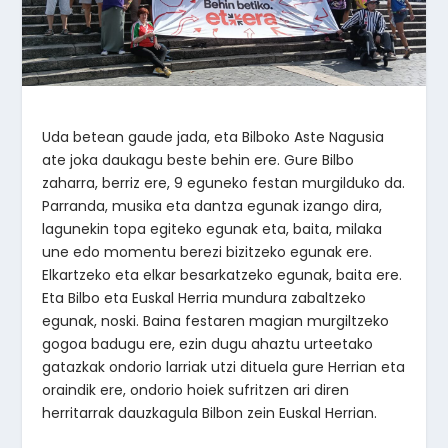
Uda betean gaude jada, eta Bilboko Aste Nagusia
ate joka daukagu beste behin ere. Gure Bilbo
zaharra, berriz ere, 9 eguneko festan murgilduko da.
Parranda, musika eta dantza egunak izango dira,
lagunekin topa egiteko egunak eta, baita, milaka
une edo momentu berezi bizitzeko egunak ere.
Elkartzeko eta elkar besarkatzeko egunak, baita ere.
Eta Bilbo eta Euskal Herria mundura zabaltzeko
egunak, noski. Baina festaren magian murgiltzeko
gogoa badugu ere, ezin dugu ahaztu urteetako
gatazkak ondorio larriak utzi dituela gure Herrian eta
oraindik ere, ondorio hoiek sufritzen ari diren
herritarrak dauzkagula Bilbon zein Euskal Herrian.