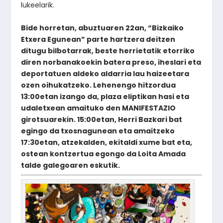
lukeelarik.
Bide horretan, abuztuaren 22an, “Bizkaiko
Etxera Egunean” parte hartzera deitzen
ditugu bilbotarrak, beste herrietatik etorriko
diren norbanakoekin batera preso, iheslari eta
deportatuen aldeko aldarria lau haizeetara
ozen oihukatzeko. Lehenengo hitzordua
13:00etan izango da, plaza eliptikan hasi eta
udaletxean amaituko den MANIFESTAZIO
girotsuarekin. 15:00etan, Herri Bazkari bat
egingo da txosnagunean eta amaitzeko
17:30etan, atzekalden, ekitaldi xume bat eta,
ostean kontzertua egongo da Loita Amada
talde galegoaren eskutik.