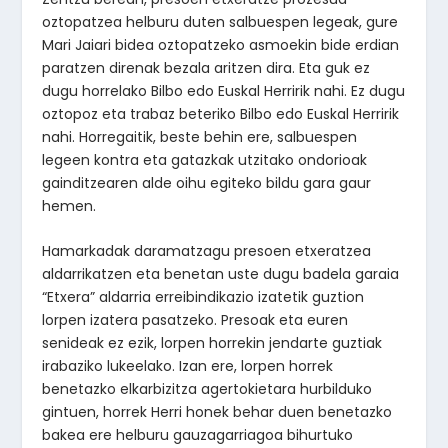
oztopatzea helburu duten salbuespen legeak, gure
Mari Jaiari bidea oztopatzeko asmoekin bide erdian
paratzen direnak bezala aritzen dira. Eta guk ez
dugu horrelako Bilbo edo Euskal Herririk nahi. Ez dugu
oztopoz eta trabaz beteriko Bilbo edo Euskal Herririk
nahi. Horregaitik, beste behin ere, salbuespen
legeen kontra eta gatazkak utzitako ondorioak
gainditzearen alde oihu egiteko bildu gara gaur
hemen.
Hamarkadak daramatzagu presoen etxeratzea
aldarrikatzen eta benetan uste dugu badela garaia
“Etxera” aldarria erreibindikazio izatetik guztion
lorpen izatera pasatzeko. Presoak eta euren
senideak ez ezik, lorpen horrekin jendarte guztiak
irabaziko lukeelako. Izan ere, lorpen horrek
benetazko elkarbizitza agertokietara hurbilduko
gintuen, horrek Herri honek behar duen benetazko
bakea ere helburu gauzagarriagoa bihurtuko