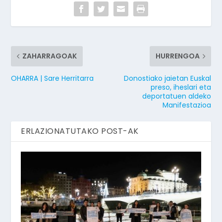
ZAHARRAGOAK
HURRENGOA
OHARRA | Sare Herritarra
Donostiako jaietan Euskal
preso, iheslari eta
deportatuen aldeko
Manifestazioa
ERLAZIONATUTAKO POST-AK