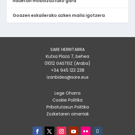
hauetan mobilizaztuko gara
Goazen eskailerako azken maila igotzera
SARE HERRITARRA
Kutxa Plaza 7, behea
01012 GASTEIZ (Araba)
+34 945 123 238
izanbidea@sare.eus
Lege Oharra
Cookie Politika
Pribatutasun Politika
Zozketaren oinarriak