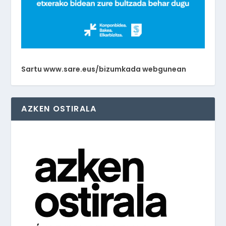
Sartu www.sare.eus/bizumkada webgunean
AZKEN OSTIRALA