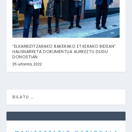
“ELKARBIZITZARAKO BAKERAKO ETXERAKO BIDEAN”
HAUSNARKETA DOKUMENTUA AURKEZTU DUGU
DONOSTIAN
25 urtarrila, 2022