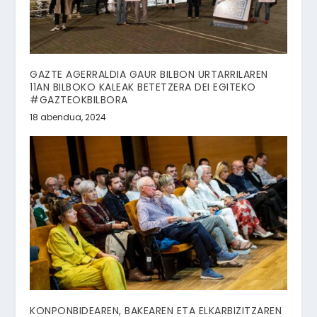
GAZTE AGERRALDIA GAUR BILBON URTARRILAREN
11AN BILBOKO KALEAK BETETZERA DEI EGITEKO
#GAZTEOKBILBORA
18 abendua, 2024
KONPONBIDEAREN, BAKEAREN ETA ELKARBIZITZAREN