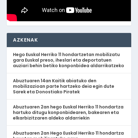
AZKENAK
Hego Euskal Herriko 11 hondartzetan mobilizatu
gara Euskal preso, iheslari eta deportatuen
auziari behin betiko konponbidea aldarrikatzeko
Abuztuaren 14an Kaitik abiatuko den
mobilizazioan parte hartzeko deia egin dute
Sarek eta Donostiako Piratek
Abuztuaren 2an hego Euskal Herriko 11 hondartza
hartuko ditugu konponbidearen, bakearen eta
elkarbizitzaren aldeko aldarriekin
Abuztuaren 2an Hego Euskal Herriko 11 hondartza