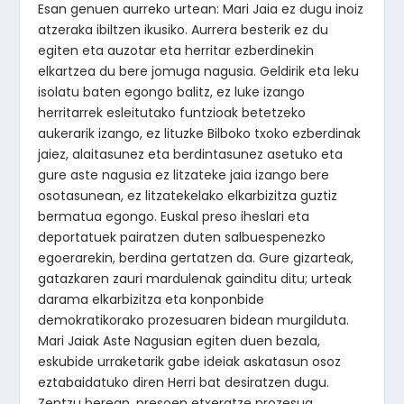
Esan genuen aurreko urtean: Mari Jaia ez dugu inoiz
atzeraka ibiltzen ikusiko. Aurrera besterik ez du
egiten eta auzotar eta herritar ezberdinekin
elkartzea du bere jomuga nagusia. Geldirik eta leku
isolatu baten egongo balitz, ez luke izango
herritarrek esleitutako funtzioak betetzeko
aukerarik izango, ez lituzke Bilboko txoko ezberdinak
jaiez, alaitasunez eta berdintasunez asetuko eta
gure aste nagusia ez litzateke jaia izango bere
osotasunean, ez litzatekelako elkarbizitza guztiz
bermatua egongo. Euskal preso iheslari eta
deportatuek pairatzen duten salbuespenezko
egoerarekin, berdina gertatzen da. Gure gizarteak,
gatazkaren zauri mardulenak gainditu ditu; urteak
darama elkarbizitza eta konponbide
demokratikorako prozesuaren bidean murgilduta.
Mari Jaiak Aste Nagusian egiten duen bezala,
eskubide urraketarik gabe ideiak askatasun osoz
eztabaidatuko diren Herri bat desiratzen dugu.
Zentzu berean, presoen etxeratze prozesua