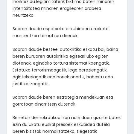
Inork ez du legitimitaterik biktima baten minaren
intentsitatea minaren eragilearen arabera
neurtzeko.
Sobran daude espetxeko eskubideen urraketa
mantentzen tematzen direnak.
Sobran daude besteei autokritika eskatu bai, baina
beren buruaren autokritika egiteari uko egiten
diotenak, egindako tortura sistematikoengatik,
Estatuko terrorismoagatik, lege bereziengatik,
agintekeriagatik edo horiek onartu, babestu edo
justifikatzeagatik.
Sobran daude beren estrategia mendekuan eta
gorrotoan oinarritzen dutenak.
Benetan demokratikoa izan nahi duen gizarte batek
ezin du ukatu euskal presoek eskubidea dutela
beren bizitzak normalizatzeko, ziegetatik