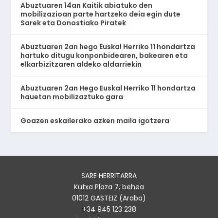
Abuztuaren 14an Kaitik abiatuko den
mobilizazioan parte hartzeko deia egin dute
Sarek eta Donostiako Piratek
Abuztuaren 2an hego Euskal Herriko 11 hondartza
hartuko ditugu konponbidearen, bakearen eta
elkarbizitzaren aldeko aldarriekin
Abuztuaren 2an Hego Euskal Herriko 11 hondartza
hauetan mobilizaztuko gara
Goazen eskailerako azken maila igotzera
SARE HERRITARRA
Kutxa Plaza 7, behea
01012 GASTEIZ (Araba)
+34 945 123 238