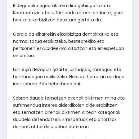
Bidegabeko egoerak ezin dira gehiago luzatu.
Konfrontazio eta sufrimendu urteen ondorioz, gure
herriko elkarbizitzan haustura gertatu da.
Garaia da elkarrekin elkarbizitza demokratiko eta
normalizatua eraikitzeko, bestearekiko eta
pertsonen eskubideekiko aitortzan eta errespetuan
oinarritua.
Lan egin dezagun gizarte justuagoa, libreagoa eta
humanoagoa eraikitzeko. Helburu horretan ez dago
inor sobran. Edo beharbada bai.
Sobran daude tematzen direnak biktimen mina eta
sufrimendua interes alderdikoien alde erabiltzen,
eta tematzen direnak biktimen artean kategoriak
daudela defendatzen. Errespetuak eta aitortzak
denentzat berdina behar dute izan.