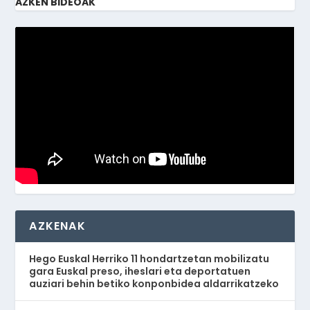
AZKEN BIDEOAK
AZKENAK
Hego Euskal Herriko 11 hondartzetan mobilizatu
gara Euskal preso, iheslari eta deportatuen
auziari behin betiko konponbidea aldarrikatzeko