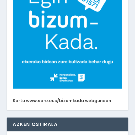
Sartu www.sare.eus/bizumkada webgunean
AZKEN OSTIRALA