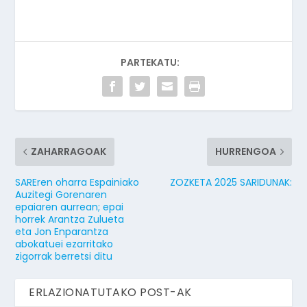
PARTEKATU:
ZAHARRAGOAK
HURRENGOA
SAREren oharra Espainiako
ZOZKETA 2025 SARIDUNAK:
Auzitegi Gorenaren
epaiaren aurrean; epai
horrek Arantza Zulueta
eta Jon Enparantza
abokatuei ezarritako
zigorrak berretsi ditu
ERLAZIONATUTAKO POST-AK