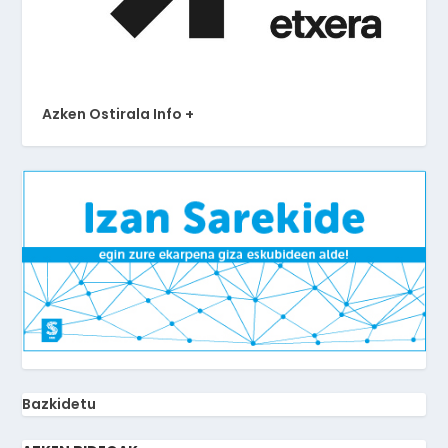
Azken Ostirala Info +
Bazkidetu