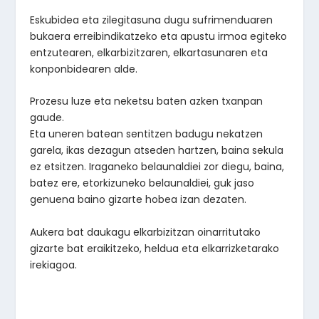
Eskubidea eta zilegitasuna dugu sufrimenduaren
bukaera erreibindikatzeko eta apustu irmoa egiteko
entzutearen, elkarbizitzaren, elkartasunaren eta
konponbidearen alde.
Prozesu luze eta neketsu baten azken txanpan
gaude.
Eta uneren batean sentitzen badugu nekatzen
garela, ikas dezagun atseden hartzen, baina sekula
ez etsitzen. Iraganeko belaunaldiei zor diegu, baina,
batez ere, etorkizuneko belaunaldiei, guk jaso
genuena baino gizarte hobea izan dezaten.
Aukera bat daukagu elkarbizitzan oinarritutako
gizarte bat eraikitzeko, heldua eta elkarrizketarako
irekiagoa.