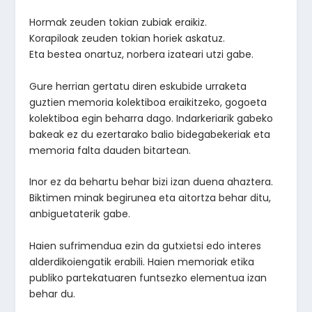
Hormak zeuden tokian zubiak eraikiz.
Korapiloak zeuden tokian horiek askatuz.
Eta bestea onartuz, norbera izateari utzi gabe.
Gure herrian gertatu diren eskubide urraketa
guztien memoria kolektiboa eraikitzeko, gogoeta
kolektiboa egin beharra dago. Indarkeriarik gabeko
bakeak ez du ezertarako balio bidegabekeriak eta
memoria falta dauden bitartean.
Inor ez da behartu behar bizi izan duena ahaztera.
Biktimen minak begirunea eta aitortza behar ditu,
anbiguetaterik gabe.
Haien sufrimendua ezin da gutxietsi edo interes
alderdikoiengatik erabili. Haien memoriak etika
publiko partekatuaren funtsezko elementua izan
behar du.