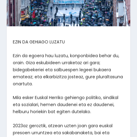
EZIN DA GEHIAGO LUZATU
Ezin da egoera hau luzatu, konponbidea behar du,
orain. Giza eskubideen urraketaz ari gara;
bidegabekeriei eta salbuespen legeei bukaera
emateaz; eta elkarbizitza josteaz, gure pluraltasuna
onartuta.
Mila esker Euskal Herriko gehiengo politiko, sindikal
eta sozialari, hemen daudenei eta ez daudenei,
helburu horiekin bat egiten dutelako.
2023az geroztik, atzean uzten joan gara euskal
presoen urruntzea eta sakabanaketa, bai eta