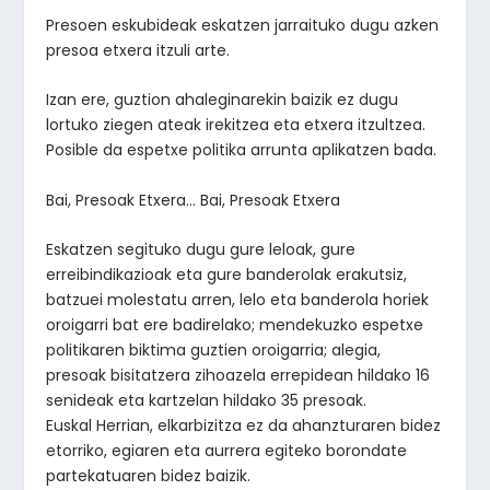
Presoen eskubideak eskatzen jarraituko dugu azken
presoa etxera itzuli arte.
Izan ere, guztion ahaleginarekin baizik ez dugu
lortuko ziegen ateak irekitzea eta etxera itzultzea.
Posible da espetxe politika arrunta aplikatzen bada.
Bai, Presoak Etxera… Bai, Presoak Etxera
Eskatzen segituko dugu gure leloak, gure
erreibindikazioak eta gure banderolak erakutsiz,
batzuei molestatu arren, lelo eta banderola horiek
oroigarri bat ere badirelako; mendekuzko espetxe
politikaren biktima guztien oroigarria; alegia,
presoak bisitatzera zihoazela errepidean hildako 16
senideak eta kartzelan hildako 35 presoak.
Euskal Herrian, elkarbizitza ez da ahanzturaren bidez
etorriko, egiaren eta aurrera egiteko borondate
partekatuaren bidez baizik.