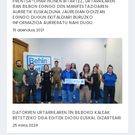
PRENTSA-OHAR HONEN BITARTEZ, URTARRILAREN
8AN BILBON EGINGO DEN MANIFESTAZIOAREN
AURRETIK EUSKALDUNA JAUREGIAN GOIZEAN
EGINGO DUGUN EKITALDIARI BURUZKO
INFORMAZIOA AURRERATU NAHI DUGU.
15 abendua, 2021
DATORREN URTARRILAREN 11N BILBOKO KALEAK
BETETZEKO DEIA EGITEN DIOGU EUSKAL GIZARTEARI
25 iraila, 2024