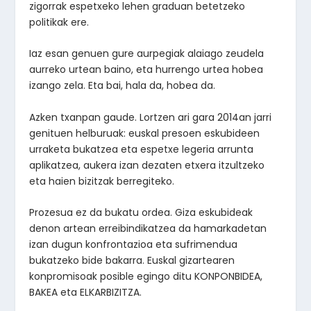
zigorrak espetxeko lehen graduan betetzeko
politikak ere.
Iaz esan genuen gure aurpegiak alaiago zeudela
aurreko urtean baino, eta hurrengo urtea hobea
izango zela. Eta bai, hala da, hobea da.
Azken txanpan gaude. Lortzen ari gara 2014an jarri
genituen helburuak: euskal presoen eskubideen
urraketa bukatzea eta espetxe legeria arrunta
aplikatzea, aukera izan dezaten etxera itzultzeko
eta haien bizitzak berregiteko.
Prozesua ez da bukatu ordea. Giza eskubideak
denon artean erreibindikatzea da hamarkadetan
izan dugun konfrontazioa eta sufrimendua
bukatzeko bide bakarra. Euskal gizartearen
konpromisoak posible egingo ditu KONPONBIDEA,
BAKEA eta ELKARBIZITZA.