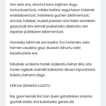
Hori dela eta, aitortza bera exijitzen dugu
torturatuentzat, milaka baitira; segurtasun indarrek
eraildakoentzat; indarkeria guztien biktimentzat;
eta bai, halaber, euskal presoen eta haien senideen
gorputzak eta arimak puskatzeko diseinatu zen
espetxe politikaren biktimentzat.
Horrelako biktimak ere badira. Eta horietako asko
hemen zaudete gaur, ikusezin bihurtu nahi
bazaituztete ere.
Eskubide urraketa horiek azaleratu behar dira, eta
horien egileak oraindik babesten dituen inpunitatea
bukatu beharra dago.
EZIN DA GEHIAGO LUZATU
Bai, gure herriak bizi izan duen gatazkaren ondorio
guztiak ixteko eta bukatzeko garaia da.