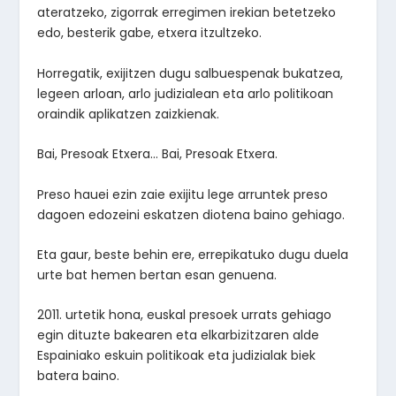
ateratzeko, zigorrak erregimen irekian betetzeko
edo, besterik gabe, etxera itzultzeko.
Horregatik, exijitzen dugu salbuespenak bukatzea,
legeen arloan, arlo judizialean eta arlo politikoan
oraindik aplikatzen zaizkienak.
Bai, Presoak Etxera… Bai, Presoak Etxera.
Preso hauei ezin zaie exijitu lege arruntek preso
dagoen edozeini eskatzen diotena baino gehiago.
Eta gaur, beste behin ere, errepikatuko dugu duela
urte bat hemen bertan esan genuena.
2011. urtetik hona, euskal presoek urrats gehiago
egin dituzte bakearen eta elkarbizitzaren alde
Espainiako eskuin politikoak eta judizialak biek
batera baino.