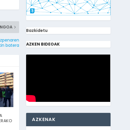
ENGOA
Bazkidetu
azpenaren
AZKEN BIDEOAK
kin batera
A
AZKENAK
ERAKO