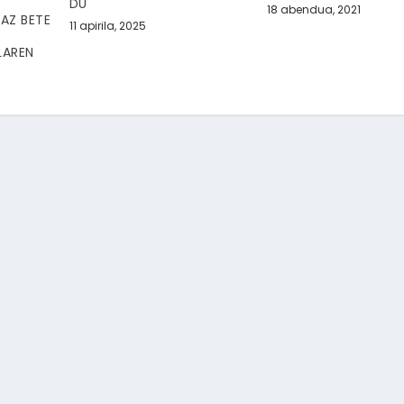
DU
18 abendua, 2021
AZ BETE
11 apirila, 2025
LAREN