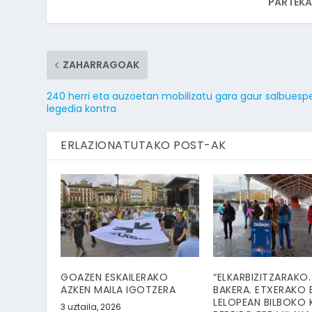
PARTEKA
ZAHARRAGOAK
240 herri eta auzoetan mobilizatu gara gaur salbuesp
legedia kontra
ERLAZIONATUTAKO POST-AK
GOAZEN ESKAILERAKO
“ELKARBIZITZARAKO.
AZKEN MAILA IGOTZERA
BAKERA. ETXERAKO 
LELOPEAN BILBOKO 
3 uztaila, 2026