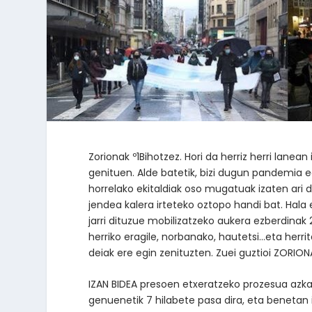
Zorionak º1Bihotzez. Hori da herriz herri lanea
genituen. Alde batetik, bizi dugun pandemia 
horrelako ekitaldiak oso mugatuak izaten ari di
jendea kalera irteteko oztopo handi bat. Hala 
jarri dituzue mobilizatzeko aukera ezberdinak
herriko eragile, norbanako, hautetsi…eta herrit
deiak ere egin zenituzten. Zuei guztioi ZORION
IZAN BIDEA presoen etxeratzeko prozesua azkar
genuenetik 7 hilabete pasa dira, eta benetan 