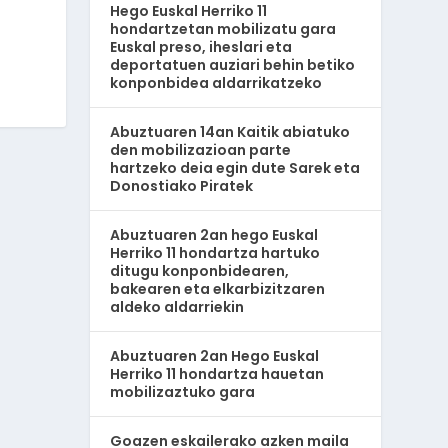
Hego Euskal Herriko 11
hondartzetan mobilizatu gara
Euskal preso, iheslari eta
deportatuen auziari behin betiko
konponbidea aldarrikatzeko
Abuztuaren 14an Kaitik abiatuko
den mobilizazioan parte
hartzeko deia egin dute Sarek eta
Donostiako Piratek
Abuztuaren 2an hego Euskal
Herriko 11 hondartza hartuko
ditugu konponbidearen,
bakearen eta elkarbizitzaren
aldeko aldarriekin
Abuztuaren 2an Hego Euskal
Herriko 11 hondartza hauetan
mobilizaztuko gara
Goazen eskailerako azken maila