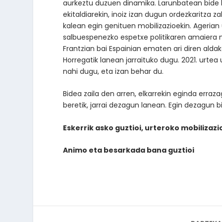
aurkeztu duzuen dinamika. Larunbatean bide 
ekitaldiarekin, inoiz izan dugun ordezkaritza z
kalean egin genituen mobilizazioekin. Agerian
salbuespenezko espetxe politikaren amaiera n
Frantzian bai Espainian ematen ari diren aldak
Horregatik lanean jarraituko dugu. 2021. urte
nahi dugu, eta izan behar du.
Bidea zaila den arren, elkarrekin eginda erra
beretik, jarrai dezagun lanean. Egin dezagun bi
Eskerrik asko guztioi, urteroko mobiliza
Animo eta besarkada bana guztioi