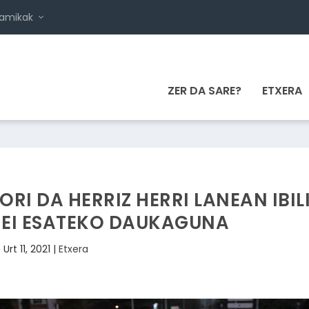
namikak
ZER DA SARE?
ETXERA
ORI DA HERRIZ HERRI LANEAN IBIL
IEI ESATEKO DAUKAGUNA
Urt 11, 2021
|
Etxera