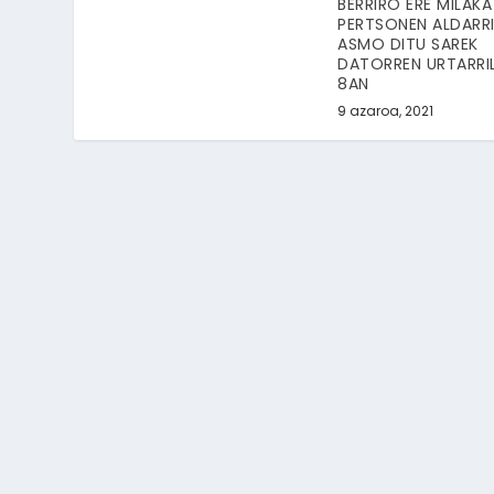
BERRIRO ERE MILAKA
PERTSONEN ALDARRI
ASMO DITU SAREK
DATORREN URTARRI
8AN
9 azaroa, 2021