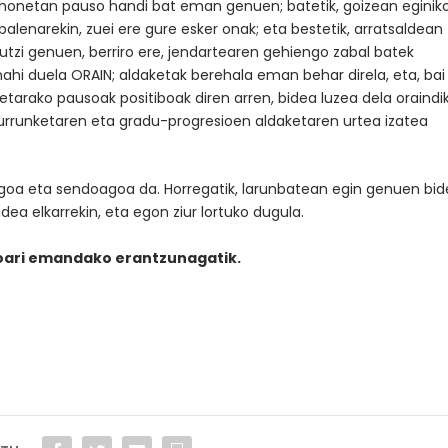
honetan pauso handi bat eman genuen; batetik, goizean eginik
abalenarekin, zuei ere gure esker onak; eta bestetik, arratsaldean
 utzi genuen, berriro ere, jendartearen gehiengo zabal batek
ahi duela ORAIN; aldaketak berehala eman behar direla, eta, bai
etarako pausoak positiboak diren arren, bidea luzea dela oraindik
a urrunketaren eta gradu-progresioen aldaketaren urtea izatea
zagoa eta sendoagoa da. Horregatik, larunbatean egin genuen bid
dea elkarrekin, eta egon ziur lortuko dugula.
zioari emandako erantzunagatik.