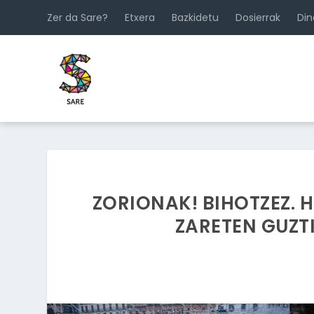
Zer da Sare?
Etxera
Bazkidetu
Dosierrak
Di
ZORIONAK! BIHOTZEZ. H
ZARETEN GUZT