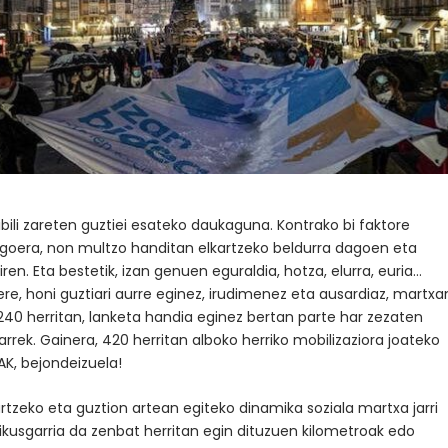
n ibili zareten guztiei esateko daukaguna. Kontrako bi faktore
egoera, non multzo handitan elkartzeko beldurra dagoen eta
ren. Eta bestetik, izan genuen eguraldia, hotza, elurra, euria…
ere, honi guztiari aurre eginez, irudimenez eta ausardiaz, martxa
 240 herritan, lanketa handia eginez bertan parte har zezaten
arrek. Gainera, 420 herritan alboko herriko mobilizaziora joateko
AK, bejondeizuela!
tzeko eta guztion artean egiteko dinamika soziala martxa jarri
ikusgarria da zenbat herritan egin dituzuen kilometroak edo