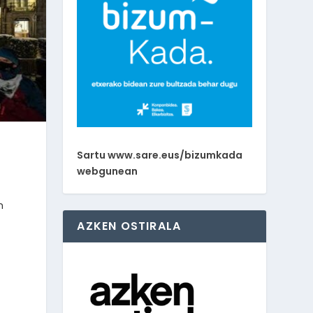
Sartu www.sare.eus/bizumkada
webgunean
n
AZKEN OSTIRALA