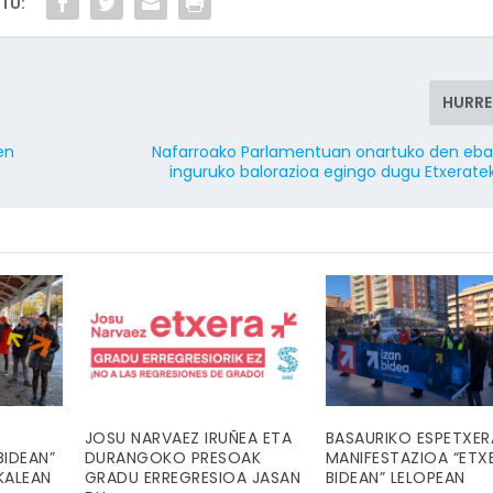
TU:
HURR
en
Nafarroako Parlamentuan onartuko den eb
inguruko balorazioa egingo dugu Etxerate
JOSU NARVAEZ IRUÑEA ETA
BASAURIKO ESPETXER
BIDEAN”
DURANGOKO PRESOAK
MANIFESTAZIOA “ETX
KALEAN
GRADU ERREGRESIOA JASAN
BIDEAN” LELOPEAN