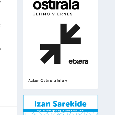
o
.
e
Azken Ostirala Info +