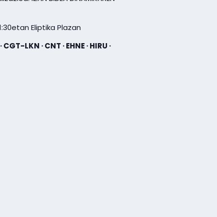
11:30etan Eliptika Plazan
 · CGT-LKN · CNT · EHNE · HIRU ·