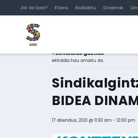
Zer da Sare?
Etxera
Bazkidetu
Dosierrak
Di
« Ekitaldiak guztiak
ekitaldia hau amaitu da.
Sindikalgint
BIDEA DINA
17 abendua, 2021 @ 11:30 am
-
12:00 pm