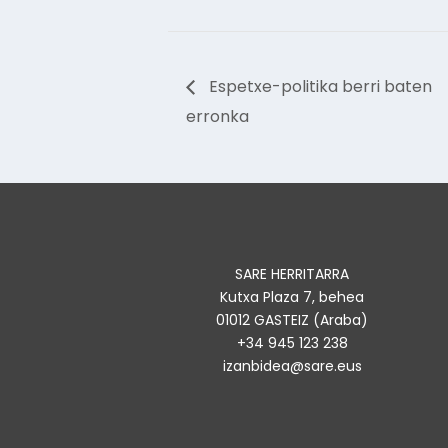
Espetxe-politika berri baten
erronka
SARE HERRITARRA
Kutxa Plaza 7, behea
01012 GASTEIZ (Araba)
+34 945 123 238
izanbidea@sare.eus