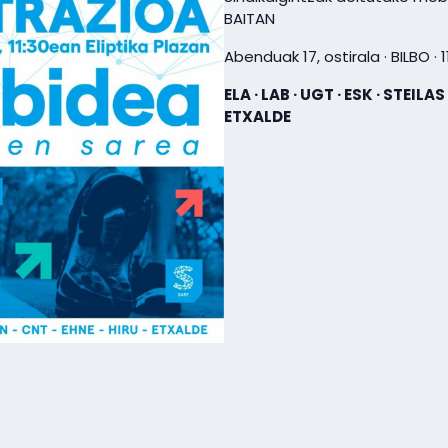
BAITAN
Abenduak 17, ostirala · BILBO · 
ELA · LAB · UGT · ESK · STEILAS
ETXALDE