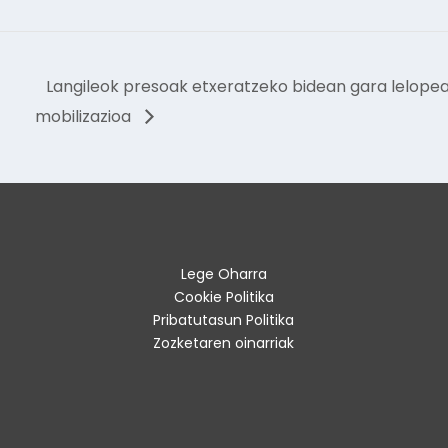
Langileok presoak etxeratzeko bidean gara lelopean
mobilizazioa
Lege Oharra
Cookie Politika
Pribatutasun Politika
Zozketaren oinarriak