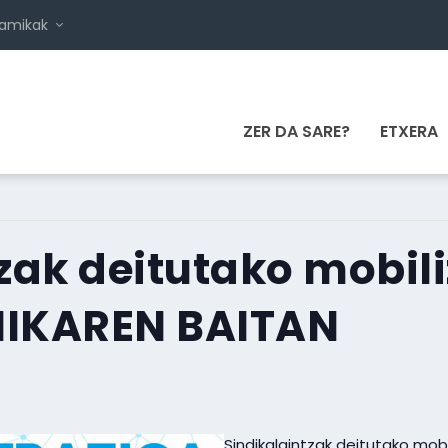
namikak
ZER DA SARE?
ETXERA
zak deitutako mobili
MIKAREN BAITAN
Sindikalgintzak deitutako mobi