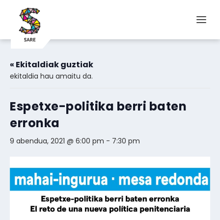
« Ekitaldiak guztiak
ekitaldia hau amaitu da.
Espetxe-politika berri baten
erronka
9 abendua, 2021 @ 6:00 pm
-
7:30 pm