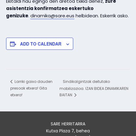
Ekitaldi hau egingo den aretoa txikia denez,
zure
asistentzia konfirmatzea eskertuko
genizuke
.
dinamika@sare.eus
helbidean. Eskerrik asko.
ADD TO CALENDAR
Sindikalgintzak deitutako
Larriki gaixo dauden
presoak etxera! Gita
mobilizazioa. IZAN BIDEA DINAMIKAREN
etxera!
BAITAN
SARE HERRITARRA
Kutxa Plaza 7, behea