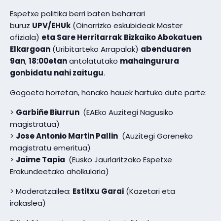
Espetxe politika berri baten beharrari
buruz
UPV/EHUk
(Oinarrizko eskubideak Master
ofiziala)
eta Sare Herritarrak
Bizkaiko Abokatuen
Elkargoan
(Uribitarteko Arrapalak)
abenduaren
9an
,
18:00etan
antolatutako
mahaingurura
gonbidatu nahi zaitugu
.
Gogoeta horretan, honako hauek hartuko dute parte:
>
Garbiñe Biurrun
(EAEko Auzitegi Nagusiko
magistratua)
>
Jose Antonio Martin Pallin
(Auzitegi Goreneko
magistratu emeritua)
>
Jaime Tapia
(Eusko Jaurlaritzako Espetxe
Erakundeetako aholkularia)
> Moderatzailea:
Estitxu Garai
(Kazetari eta
irakaslea)