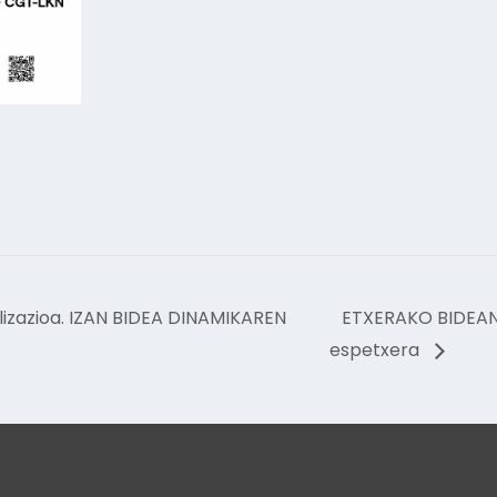
lizazioa. IZAN BIDEA DINAMIKAREN
ETXERAKO BIDEAN 
espetxera