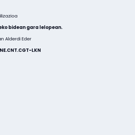
lizazioa
eko bidean gara lelopean.
an Alderdi Eder
EHNE.CNT.CGT-LKN