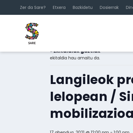
Zer da Sare?
Etxera
Bazkidetu
Dosierrak
Di
« Ekitaldiak guztiak
ekitaldia hau amaitu da.
Langileok p
lelopean / S
mobilizazio
17 abendua, 2021 @ 12:00 pm
-
1:00 pm