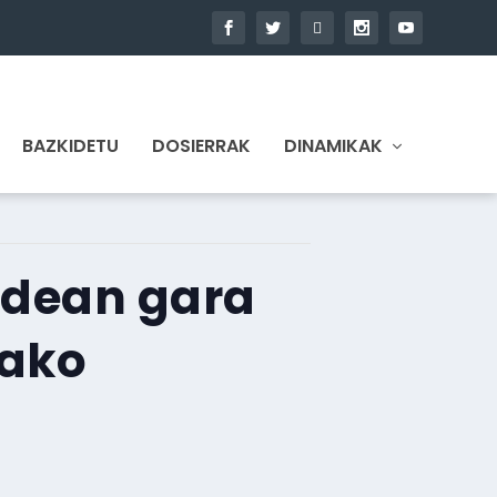
BAZKIDETU
DOSIERRAK
DINAMIKAK
idean gara
tako