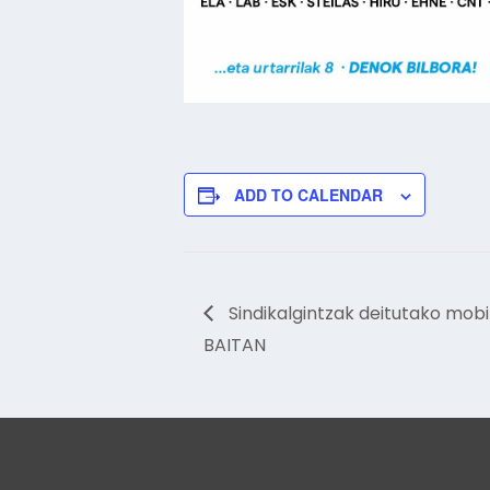
ADD TO CALENDAR
Sindikalgintzak deitutako mobi
BAITAN