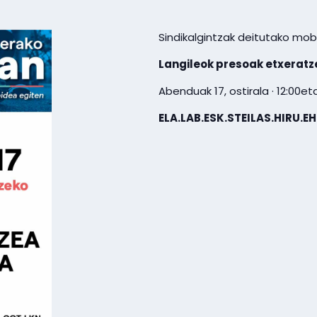
Sindikalgintzak deitutako mobi
Langileok presoak etxeratz
Abenduak 17, ostirala · 12:00et
ELA.LAB.ESK.STEILAS.HIRU.