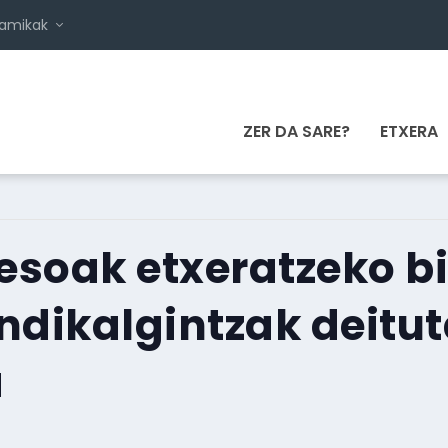
namikak
ZER DA SARE?
ETXERA
resoak etxeratzeko b
indikalgintzak deitu
a