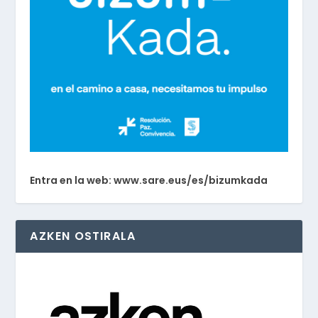
Entra en la web: www.sare.eus/es/bizumkada
AZKEN OSTIRALA