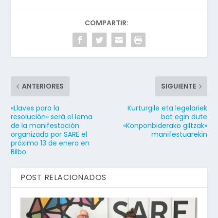
COMPARTIR:
ANTERIORES
SIGUIENTE
«Llaves para la
Kurturgile eta legelariek
resolución» será el lema
bat egin dute
de la manifestación
«Konponbiderako giltzak»
organizada por SARE el
manifestuarekin
próximo 13 de enero en
Bilbo
POST RELACIONADOS