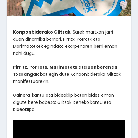
Konponbiderako Giltzak
, Sarek martxan jarri
duen dinamika berriari, Pirritx, Porrotx eta
Marimototxek egindako ekarpenaren berri eman
nahi dugu.
Pirritx, Porrotx, Marimototx eta Bonberenea
Txarangak
bat egin dute Konponbiderako Giltzak
manifestuarekin.
Gainera, kantu eta bideoklip baten bidez eman
digute bere babesa: Giltzak izeneko kantu eta
bideoklipa