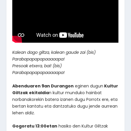
Kalean dago giltza, kalean gaude zai (bis)
Parabapapapapaaaaapa!
Presoak etxera, bai! (bis)
Parabapapapapaaaaapa!
Abenduaren 9an Durangon
eginen dugun
Kultur
Giltzak ekitaldia
n kultur munduko hainbat
norbanakorekin batera izanen dugu Porrotx ere, eta
bertan kantatu eta dantzatuko dugu jende aurrean
lehen aldiz.
Gogoratu 13:00etan
hasiko den Kultur Giltzak