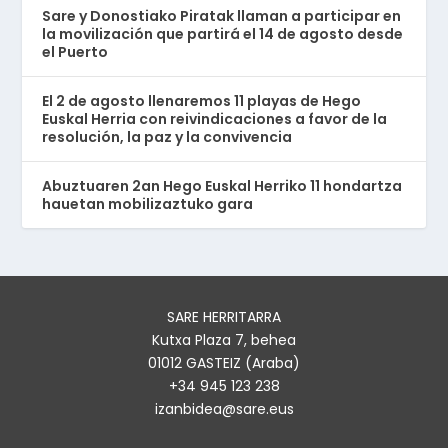
Sare y Donostiako Piratak llaman a participar en
la movilización que partirá el 14 de agosto desde
el Puerto
El 2 de agosto llenaremos 11 playas de Hego
Euskal Herria con reivindicaciones a favor de la
resolución, la paz y la convivencia
Abuztuaren 2an Hego Euskal Herriko 11 hondartza
hauetan mobilizaztuko gara
SARE HERRITARRA
Kutxa Plaza 7, behea
01012 GASTEIZ (Araba)
+34 945 123 238
izanbidea@sare.eus