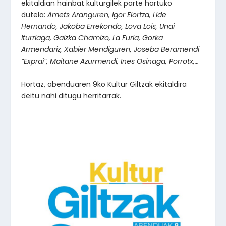
ekitaldian hainbat kulturgilek parte hartuko
dutela:
Amets Aranguren, Igor Elortza, Lide
Hernando, Jakoba Errekondo, Lova Lois, Unai
Iturriaga, Gaizka Chamizo, La Furia, Gorka
Armendariz, Xabier Mendiguren, Joseba Beramendi
“Exprai”, Maitane Azurmendi, Ines Osinaga, Porrotx,…
Hortaz, abenduaren 9ko Kultur Giltzak ekitaldira
deitu nahi ditugu herritarrak.