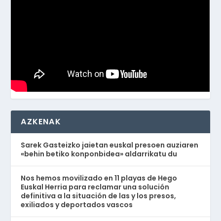
AZKENAK
Sarek Gasteizko jaietan euskal presoen auziaren
«behin betiko konponbidea» aldarrikatu du
Nos hemos movilizado en 11 playas de Hego
Euskal Herria para reclamar una solución
definitiva a la situación de las y los presos,
exiliados y deportados vascos