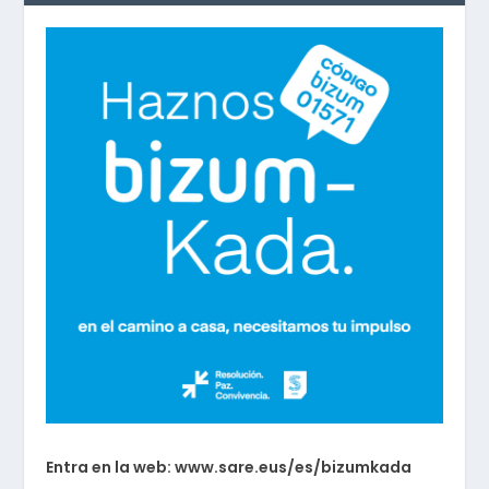
Entra en la web: www.sare.eus/es/bizumkada