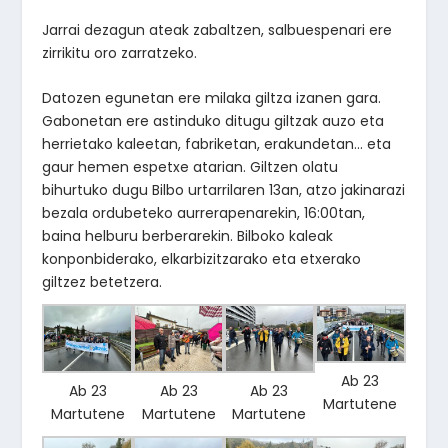
Jarrai dezagun ateak zabaltzen, salbuespenari ere
zirrikitu oro zarratzeko.
Datozen egunetan ere milaka giltza izanen gara.
Gabonetan ere astinduko ditugu giltzak auzo eta
herrietako kaleetan, fabriketan, erakundetan… eta
gaur hemen espetxe atarian. Giltzen olatu
bihurtuko dugu Bilbo urtarrilaren 13an, atzo jakinarazi
bezala ordubeteko aurrerapenarekin, 16:00tan,
baina helburu berberarekin. Bilboko kaleak
konponbiderako, elkarbizitzarako eta etxerako
giltzez betetzera.
Ab 23
Ab 23
Ab 23
Ab 23
Martutene
Martutene
Martutene
Martutene