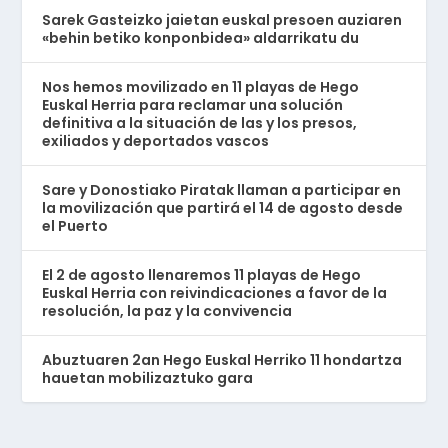
Sarek Gasteizko jaietan euskal presoen auziaren
«behin betiko konponbidea» aldarrikatu du
Nos hemos movilizado en 11 playas de Hego
Euskal Herria para reclamar una solución
definitiva a la situación de las y los presos,
exiliados y deportados vascos
Sare y Donostiako Piratak llaman a participar en
la movilización que partirá el 14 de agosto desde
el Puerto
El 2 de agosto llenaremos 11 playas de Hego
Euskal Herria con reivindicaciones a favor de la
resolución, la paz y la convivencia
Abuztuaren 2an Hego Euskal Herriko 11 hondartza
hauetan mobilizaztuko gara