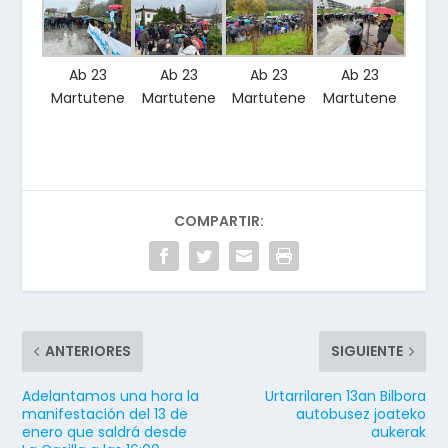
Ab 23
Ab 23
Ab 23
Ab 23
Martutene
Martutene
Martutene
Martutene
COMPARTIR:
ANTERIORES
SIGUIENTE
Adelantamos una hora la
Urtarrilaren 13an Bilbora
manifestación del 13 de
autobusez joateko
enero que saldrá desde
aukerak