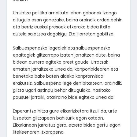
Urruntze politika amaituta lehen gabonak izango
ditugula esan genezake, baina oraindik ordea behin
eta berriz euskal presoek etxerako bidea itxita
dutela salatzea dagokigu. Eta Horretan gabiltza.
Salbuespenezko legediek eta salbuespenezko
epaitegiek giltzarrapo izaten jarraitzen dute, baina
bidean aurrera egiteko prest gaude. Urratsak
ematen jarraitzeko unea da, konponbidearen eta
benetako bake baten aldeko konpromisoa
erakutsiz. Salbuespena lege den bitartean, oraindik,
giltza ugari astindu behar ditugulako, hasitako
pausuei jarraiki, atariraino bide egiteko unea da.
Esperantza hitza gure elkarrizketara itzuli da, urte
luzeetan giltzapean bahiturik egon ostean.
Elkarlanean jarraituz gero, etxera bidea gertu egon
litekeenaren itxaropena.