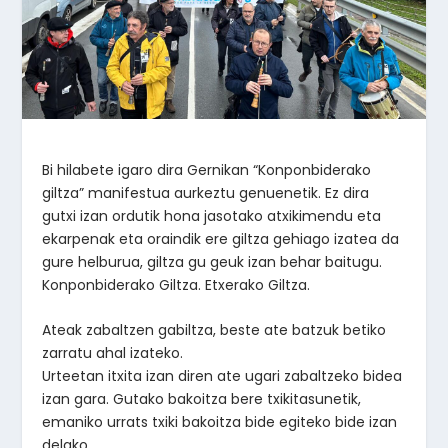
Bi hilabete igaro dira Gernikan “Konponbiderako
giltza” manifestua aurkeztu genuenetik. Ez dira
gutxi izan ordutik hona jasotako atxikimendu eta
ekarpenak eta oraindik ere giltza gehiago izatea da
gure helburua, giltza gu geuk izan behar baitugu.
Konponbiderako Giltza. Etxerako Giltza.
Ateak zabaltzen gabiltza, beste ate batzuk betiko
zarratu ahal izateko.
Urteetan itxita izan diren ate ugari zabaltzeko bidea
izan gara. Gutako bakoitza bere txikitasunetik,
emaniko urrats txiki bakoitza bide egiteko bide izan
delako.