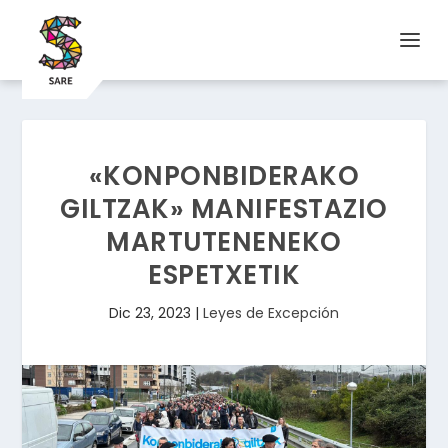
«KONPONBIDERAKO
GILTZAK» MANIFESTAZIO
MARTUTENENEKO
ESPETXETIK
Dic 23, 2023
|
Leyes de Excepción