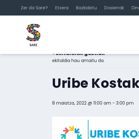
Zer da Sare?
Etxera
Bazkidetu
Dosierrak
Di
« Ekitaldiak guztiak
ekitaldia hau amaitu da.
Uribe Kosta
8 maiatza, 2022 @ 11:00 am
-
3:00 pm