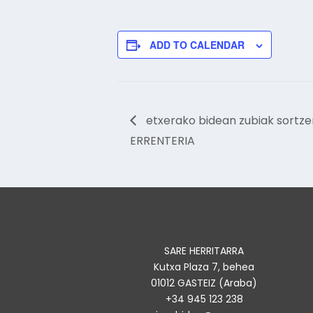
ADD TO CALENDAR
etxerako bidean zubiak sortze
ERRENTERIA
SARE HERRITARRA
Kutxa Plaza 7, behea
01012 GASTEIZ (Araba)
+34 945 123 238