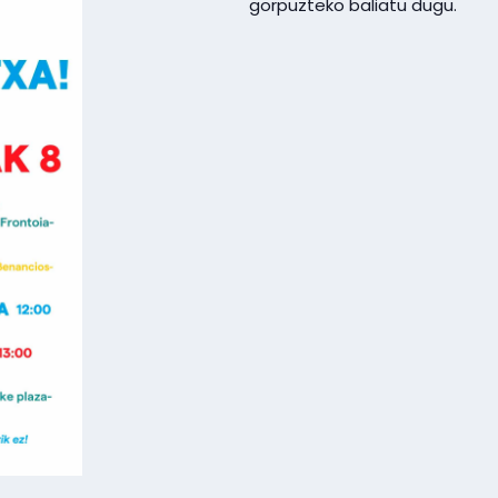
gorpuzteko baliatu dugu.