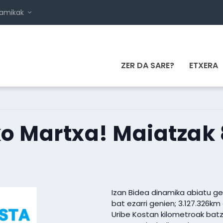
namikak
ZER DA SARE?
ETXERA
ko Martxa! Maiatzak 
Izan Bidea dinamika abiatu g
bat ezarri genien; 3.127.326k
Uribe Kostan kilometroak batz