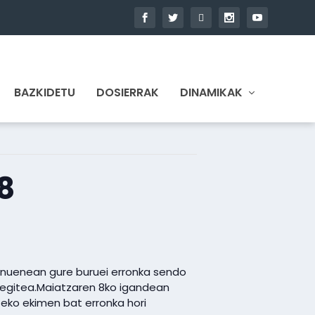
BAZKIDETU
DOSIERRAK
DINAMIKAK
8
enuenean gure buruei erronka sendo
m egitea.Maiatzaren 8ko igandean
eko ekimen bat erronka hori