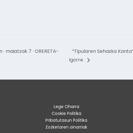
n · maiatzak 7 · ORERETA-
“Tipularen Sehaska Kanta
Igorre
Lege Oharra
Cookie Politika
Pribatutasun Politika
Zozketaren oinarriak