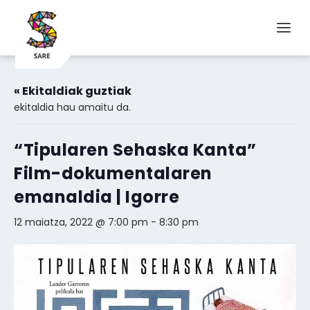
« Ekitaldiak guztiak
ekitaldia hau amaitu da.
“Tipularen Sehaska Kanta”
Film-dokumentalaren
emanaldia | Igorre
12 maiatza, 2022 @ 7:00 pm
-
8:30 pm