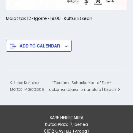
Maiatzak 12 · Igorre · 19:00 · Kultur Etxean
ADD TO CALENDAR
“Tipularen Sehaska Kanta” Film-
Uribe Kostako
Martxa! Maiatzak 8
dokumentalaren emanaldia | Etxauri
SARE HERRITARRA
Kutxa Plaza 7, behea
01012 GASTEIZ (Araba)