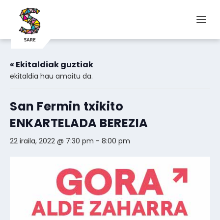
« Ekitaldiak guztiak
ekitaldia hau amaitu da.
San Fermin txikito
ENKARTELADA BEREZIA
22 iraila, 2022 @ 7:30 pm
-
8:00 pm