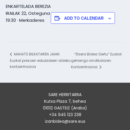
ENKARTELADA BEREZIA
IRAILAK 22, Osteguna
ADD TO CALENDAR
19:30 · Merkaderes
“Etxera Bidea Gertu” Euskal
MAHATS BILKATAREN JAIAN
Euskal presoen eskubideen aldeko
gehiengo sindikalaren
kontzentrazioa
Kontzentrazioa
SARE HERRITARRA
Kutxa Plaza 7, behea
01012 GASTEIZ (Araba)
+34 945 123 238
izanbidea@sare.eus