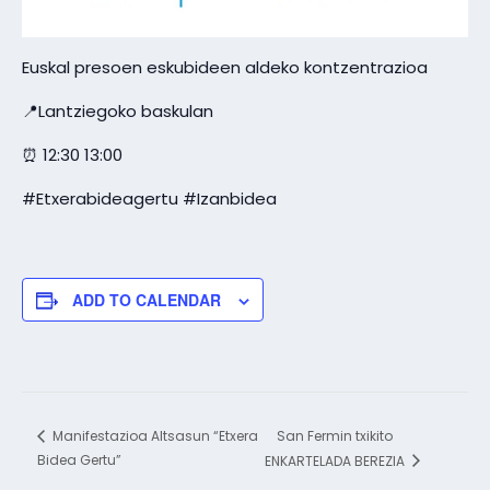
Euskal presoen eskubideen aldeko kontzentrazioa
📍Lantziegoko baskulan
⏰ 12:30 13:00
#Etxerabideagertu #Izanbidea
ADD TO CALENDAR
San Fermin txikito
Manifestazioa Altsasun “Etxera
Bidea Gertu”
ENKARTELADA BEREZIA