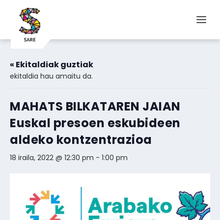
« Ekitaldiak guztiak
ekitaldia hau amaitu da.
MAHATS BILKATAREN JAIAN
Euskal presoen eskubideen
aldeko kontzentrazioa
18 iraila, 2022 @ 12:30 pm
-
1:00 pm