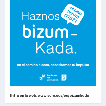
Entra en la web: www.sare.eus/es/bizumkada