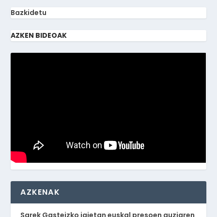
Bazkidetu
AZKEN BIDEOAK
AZKENAK
Sarek Gasteizko jaietan euskal presoen auziaren