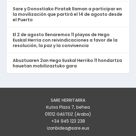
Sare y Donostiako Piratak llaman a participar en
la movilización que partirá el 14 de agosto desde
el Puerto
El 2 de agosto llenaremos 11 playas de Hego
Euskal Herria con reivindicaciones a favor de la
resolución, la paz y la convivencia
Abuztuaren 2an Hego Euskal Herriko 11 hondartza
hauetan mobilizaztuko gara
SARE HERRITARRA
Kutxa Plaza 7, behea
01012 GASTEIZ (Araba)
+34 945 123 238
izanbidea@sare.eus