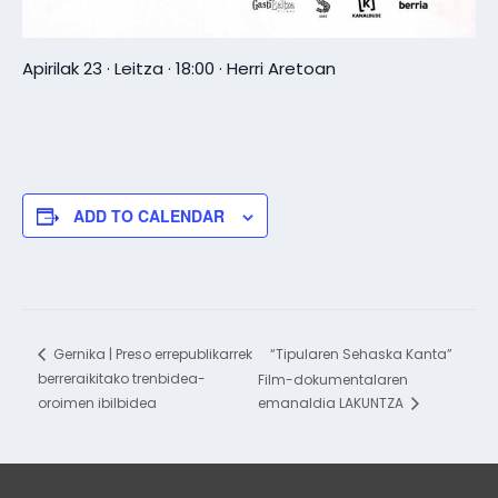
Apirilak 23 · Leitza · 18:00 · Herri Aretoan
ADD TO CALENDAR
“Tipularen Sehaska Kanta”
Gernika | Preso errepublikarrek
berreraikitako trenbidea-
Film-dokumentalaren
oroimen ibilbidea
emanaldia LAKUNTZA