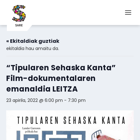
« Ekitaldiak guztiak
ekitaldia hau amaitu da.
“Tipularen Sehaska Kanta”
Film-dokumentalaren
emanaldia LEITZA
23 apirila, 2022 @ 6:00 pm
-
7:30 pm