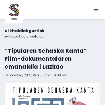
« Ekitaldiak guztiak
ekitaldia hau amaitu da.
“Tipularen Sehaska Kanta”
Film-dokumentalaren
emanaldia | Lazkao
18 maiatza, 2022 @ 6:30 pm
-
8:00 pm