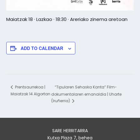
Maiatzak 18 · Lazkao · 18:30 · Areriako zinema aretoan
ADD TO CALENDAR
“Tipularen Sehaska Kanta” Film-
Prentsaurrekoa |
Maiatzak 14 Algortan
dokumentalaren emanaldia | Uharte
(Iruñerria)
SARE HERRITARRA
Kutxa Plaza 7, behea