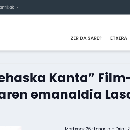
namikak
ZER DA SARE?
ETXERA
Sehaska Kanta” Film
ren emanaldia Las
Martxoak 26 · Lasarte – Oria · 2