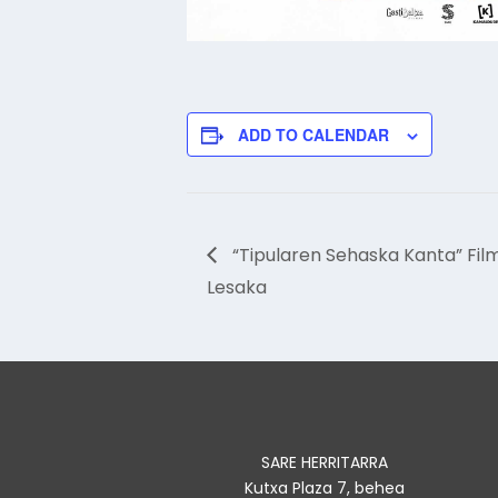
ADD TO CALENDAR
“Tipularen Sehaska Kanta” Fi
Lesaka
SARE HERRITARRA
Kutxa Plaza 7, behea