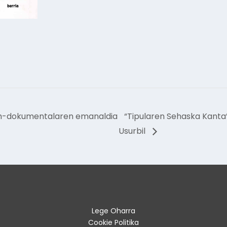
lm-dokumentalaren emanaldia
“Tipularen Sehaska Kant
Usurbil
Lege Oharra
Cookie Politika