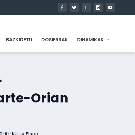
BAZKIDETU
DOSIERRAK
DINAMIKAK
-
arte-Orian
0:00 · Kultur Etxea