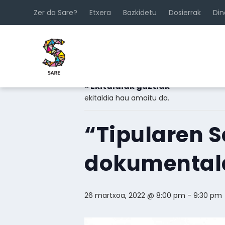
Zer da Sare?
Etxera
Bazkidetu
Dosierrak
Di
« Ekitaldiak guztiak
ekitaldia hau amaitu da.
“Tipularen 
dokumentala
26 martxoa, 2022 @ 8:00 pm
-
9:30 pm