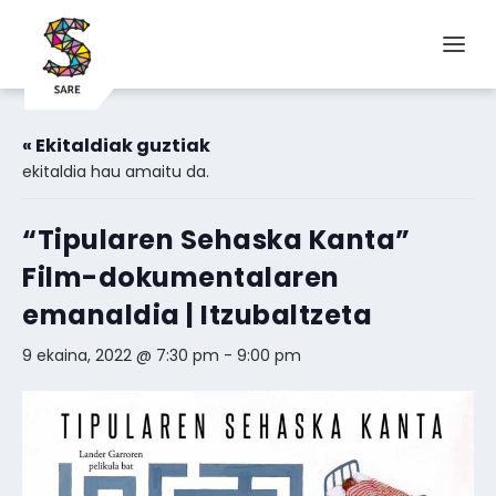
« Ekitaldiak guztiak
ekitaldia hau amaitu da.
“Tipularen Sehaska Kanta”
Film-dokumentalaren
emanaldia | Itzubaltzeta
9 ekaina, 2022 @ 7:30 pm
-
9:00 pm