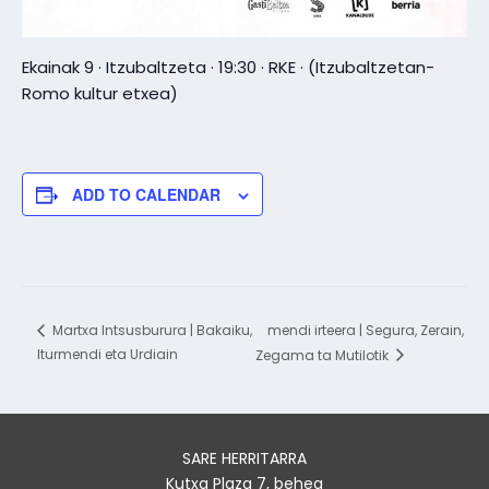
Ekainak 9 · Itzubaltzeta · 19:30 · RKE · (Itzubaltzetan-
Romo kultur etxea)
ADD TO CALENDAR
mendi irteera | Segura, Zerain,
Martxa Intsusburura | Bakaiku,
Iturmendi eta Urdiain
Zegama ta Mutilotik
SARE HERRITARRA
Kutxa Plaza 7, behea