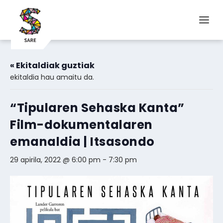
« Ekitaldiak guztiak
ekitaldia hau amaitu da.
“Tipularen Sehaska Kanta”
Film-dokumentalaren
emanaldia | Itsasondo
29 apirila, 2022 @ 6:00 pm
-
7:30 pm