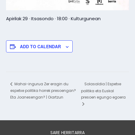
Apirilak 29 · Itsasondo · 18:00 · Kulturgunean
ADD TO CALENDAR
Solasaldia | Espetxe
Mahai-ingurua Zer eragin du
espetxe politika horrek presoengan?
politika eta Euskal
Eta Joanesengan? | Oiartzun
presoen egungo egoera
SARE HERRITARRA