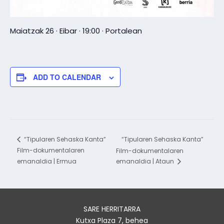
Maiatzak 26 · Eibar · 19:00 · Portalean
ADD TO CALENDAR
“Tipularen Sehaska Kanta”
“Tipularen Sehaska Kanta”
Film-dokumentalaren
Film-dokumentalaren
emanaldia | Ermua
emanaldia | Ataun
SARE HERRITARRA
Kutxa Plaza 7, behea