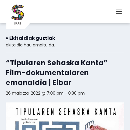
« Ekitaldiak guztiak
ekitaldia hau amaitu da.
“Tipularen Sehaska Kanta”
Film-dokumentalaren
emanaldia | Eibar
26 maiatza, 2022 @ 7:00 pm
-
8:30 pm