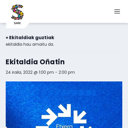
« Ekitaldiak guztiak
ekitaldia hau amaitu da.
Ekitaldia Oñatin
24 iraila, 2022 @ 1:00 pm
-
2:00 pm