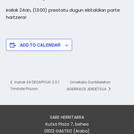
irailak 24an, (13:00) prestatu dugun ekitaldian parte
hartzera!
ADD TO CALENDAR
Urnietako SanMieletan
Irailak 24 DESAPIYUA! 2.0 |
Trinitate Plazan
AGERRALDI JENDETSUA
SARE HERRITARRA
Kutxa Plaza 7, behea
01012 GASTEIZ (Araba)