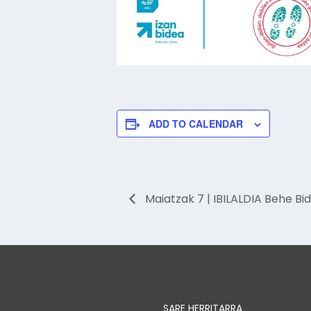
ADD TO CALENDAR
Maiatzak 7 | IBILALDIA Behe Bi
SARE HERRITARRA