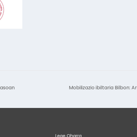
dasoan
Mobilizazio ibiltaria Bilbon:
Lege Oharra