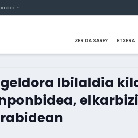
namikak
ZER DA SARE?
ETXERA
Igeldora Ibilaldia k
nponbidea, elkarbizi
orabidean