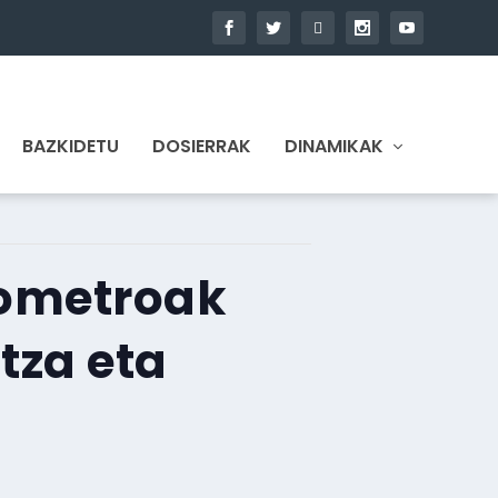
BAZKIDETU
DOSIERRAK
DINAMIKAK
ilometroak
tza eta