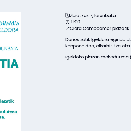
🗓Maiatzak 7, larunbata
⏰ 11:00
📍Clara Campoamor plazatik
Donostiatik Igeldora egingo du
konponbidea, elkarbizitza et
Igeldoko plazan mokadutxoa 