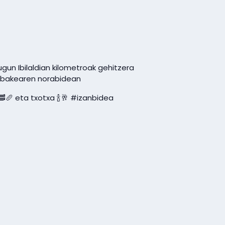
gun Ibilaldian kilometroak gehitzera
a bakearen norabidean
🥖 eta txotxa 🍾🥂 #izanbidea