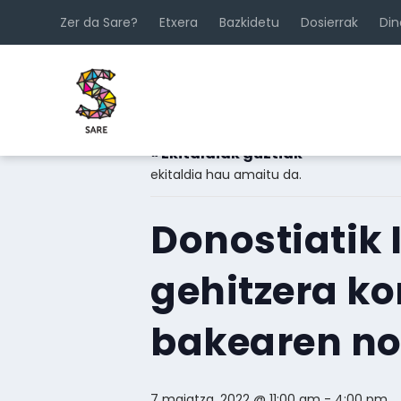
Zer da Sare?
Etxera
Bazkidetu
Dosierrak
Di
« Ekitaldiak guztiak
ekitaldia hau amaitu da.
Donostiatik 
gehitzera ko
bakearen n
7 maiatza, 2022 @ 11:00 am
-
4:00 pm