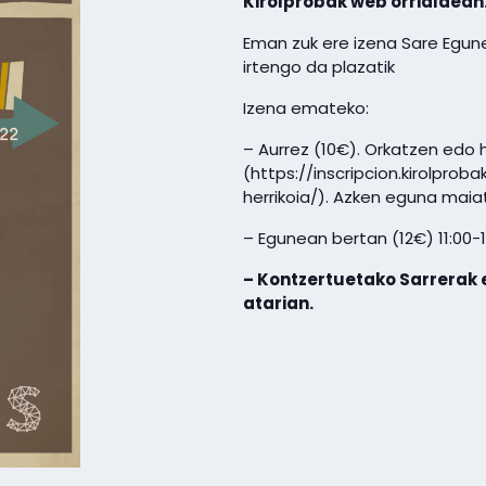
Kirolprobak web orrialdean
Eman zuk ere izena Sare Egune
irtengo da plazatik
Izena emateko:
– Aurrez (10€). Orkatzen edo 
(https://inscripcion.kirolprob
herrikoia/). Azken eguna maia
– Egunean bertan (12€) 11:00-1
– Kontzertuetako Sarrerak 
atarian.