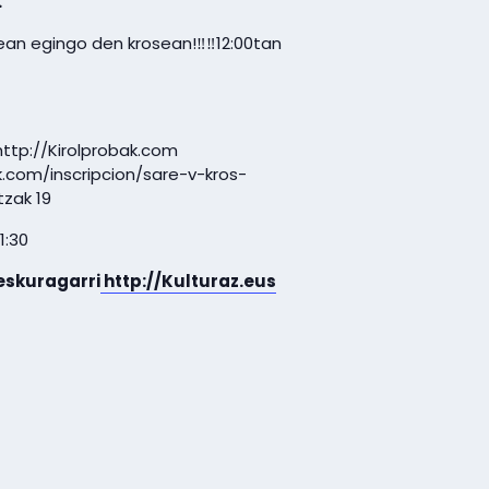
.
an egingo den krosean!‼️‼️12:00tan
http://Kirolprobak.com
ak.com/inscripcion/sare-v-kros-
tzak 19
1:30
eskuragarri
http://Kulturaz.eus