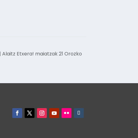
 Alaitz Etxera! maiatzak 21 Orozko