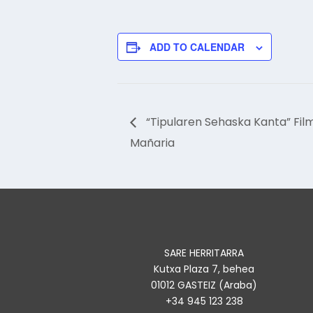
ADD TO CALENDAR
“Tipularen Sehaska Kanta” Fi
Mañaria
SARE HERRITARRA
Kutxa Plaza 7, behea
01012 GASTEIZ (Araba)
+34 945 123 238