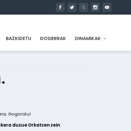
BAZKIDETU
DOSIERRAK
DINAMIKAK
.
guna. Gogoratu!
kera duzue Orkatzen zein