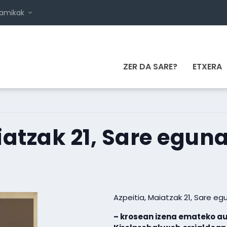
namikak
ZER DA SARE?
ETXERA
iatzak 21, Sare eguna
Azpeitia, Maiatzak 21, Sare e
– krosean izena emateko au