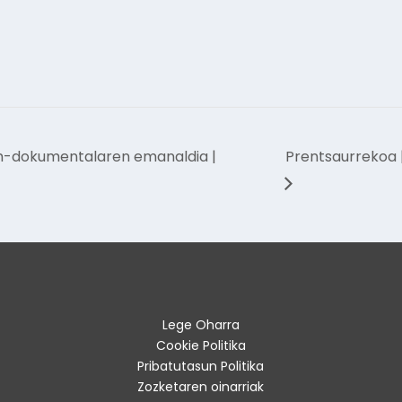
lm-dokumentalaren emanaldia |
Prentsaurrekoa |
Lege Oharra
Cookie Politika
Pribatutasun Politika
Zozketaren oinarriak