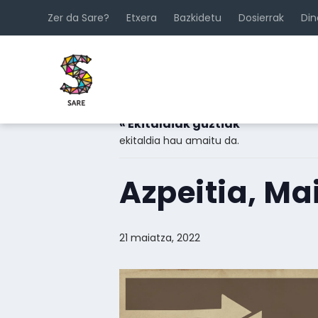
Zer da Sare?
Etxera
Bazkidetu
Dosierrak
Di
« Ekitaldiak guztiak
ekitaldia hau amaitu da.
Azpeitia, Ma
21 maiatza, 2022