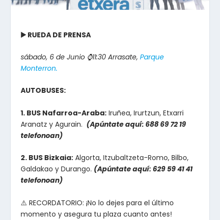
▶️ RUEDA DE PRENSA
sábado, 6 de Junio ⌚️11:30 Arrasate,
Parque
Monterron.
AUTOBUSES:
1. BUS Nafarroa-Araba:
Iruñea, Irurtzun, Etxarri
Aranatz y Agurain.
(Apúntate aquí: 688 69 72 19
telefonoan)
2. BUS Bizkaia:
Algorta, Itzubaltzeta-Romo, Bilbo,
Galdakao y Durango.
(Apúntate aquí: 629 59 41 41
telefonoan)
⚠️ RECORDATORIO: ¡No lo dejes para el último
momento y asegura tu plaza cuanto antes!