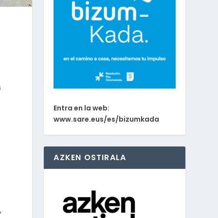
s
Entra en la web:
www.sare.eus/es/bizumkada
AZKEN OSTIRALA
,