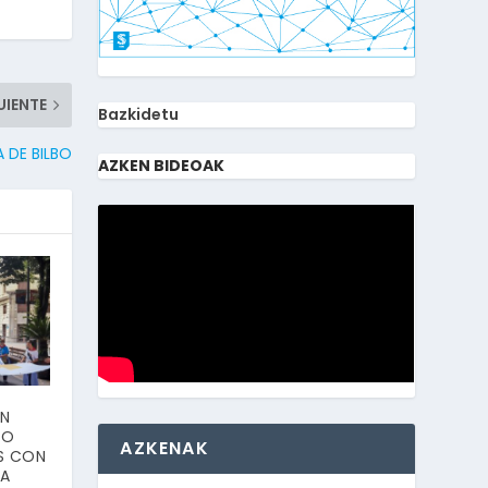
UIENTE
Bazkidetu
 DE BILBO
AZKEN BIDEOAK
EN
TO
AZKENAK
S CON
EA