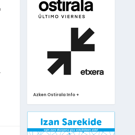
s
,
Azken Ostirala Info +