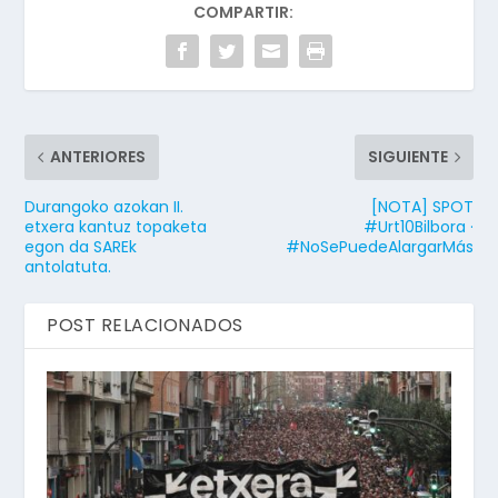
COMPARTIR:
ANTERIORES
SIGUIENTE
Durangoko azokan II.
[NOTA] SPOT
etxera kantuz topaketa
#Urt10Bilbora ·
egon da SAREk
#NoSePuedeAlargarMás
antolatuta.
POST RELACIONADOS