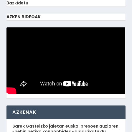
Bazkidetu
AZKEN BIDEOAK
AZKENAK
Sarek Gasteizko jaietan euskal presoen auziaren
«behin betiko konponbidea» aldarrikatu du