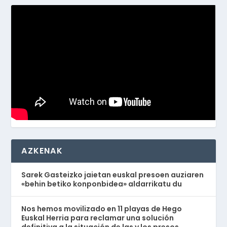
AZKENAK
Sarek Gasteizko jaietan euskal presoen auziaren
«behin betiko konponbidea» aldarrikatu du
Nos hemos movilizado en 11 playas de Hego
Euskal Herria para reclamar una solución
definitiva a la situación de las y los presos,