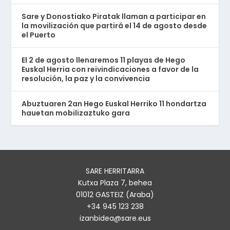
Sare y Donostiako Piratak llaman a participar en
la movilización que partirá el 14 de agosto desde
el Puerto
El 2 de agosto llenaremos 11 playas de Hego
Euskal Herria con reivindicaciones a favor de la
resolución, la paz y la convivencia
Abuztuaren 2an Hego Euskal Herriko 11 hondartza
hauetan mobilizaztuko gara
SARE HERRITARRA
Kutxa Plaza 7, behea
01012 GASTEIZ (Araba)
+34 945 123 238
izanbidea@sare.eus