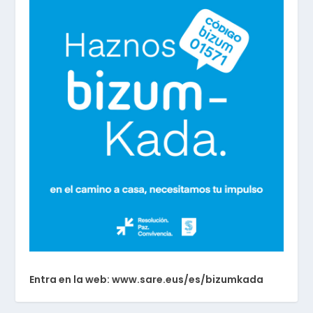
Entra en la web: www.sare.eus/es/bizumkada