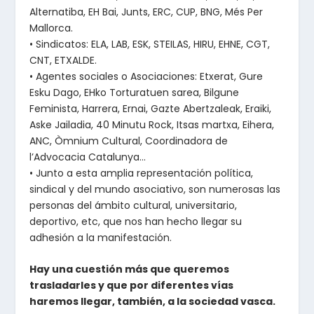
Alternatiba, EH Bai, Junts, ERC, CUP, BNG, Més Per
Mallorca.
• Sindicatos: ELA, LAB, ESK, STEILAS, HIRU, EHNE, CGT,
CNT, ETXALDE.
• Agentes sociales o Asociaciones: Etxerat, Gure
Esku Dago, EHko Torturatuen sarea, Bilgune
Feminista, Harrera, Ernai, Gazte Abertzaleak, Eraiki,
Aske Jailadia, 40 Minutu Rock, Itsas martxa, Eihera,
ANC, Òmnium Cultural, Coordinadora de
l’Advocacia Catalunya…
• Junto a esta amplia representación política,
sindical y del mundo asociativo, son numerosas las
personas del ámbito cultural, universitario,
deportivo, etc, que nos han hecho llegar su
adhesión a la manifestación.
Hay una cuestión más que queremos
trasladarles y que por diferentes vías
haremos llegar, también, a la sociedad vasca.