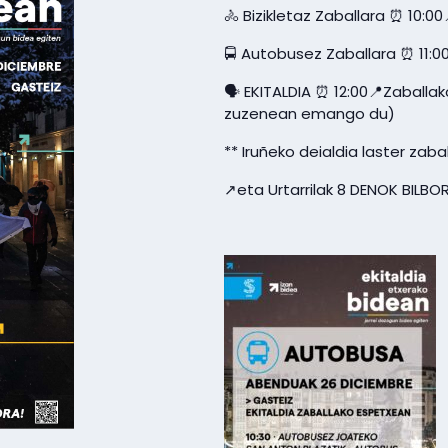
🚴 Bizikletaz Zaballara ⏰ 10:0
🚍 Autobusez Zaballara ⏰ 11:0
🗣 EKITALDIA ⏰ 12:00📍Zaballak
zuzenean emango du)
** Iruñeko deialdia laster zab
↗️eta Urtarrilak 8 DENOK BILB