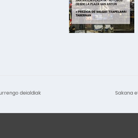
urrengo deialdiak
Sakana e