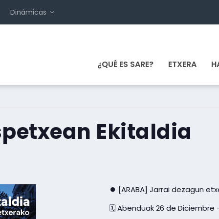
Dinámicas
¿QUÉ ES SARE?
ETXERA
H
petxean Ekitaldia
⏺ [ARABA] Jarrai dezagun etx
🗓 Abenduak 26 de Diciembre 