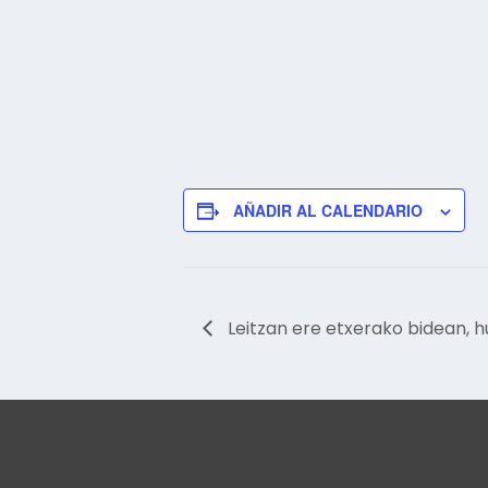
AÑADIR AL CALENDARIO
Leitzan ere etxerako bidean, h