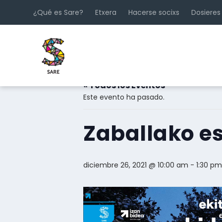
¿Qué es Sare?
Etxera
Hacerse socixs
Dosieres
« Todos los Eventos
Este evento ha pasado.
Zaballako es
diciembre 26, 2021 @ 10:00 am
-
1:30 pm