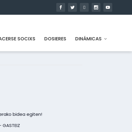
ACERSE SOCIXS
DOSIERES
DINÁMICAS
erako bidea egiten!
– GASTEIZ