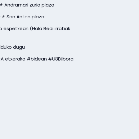
0📌 Andramari zuria plaza
0📌 San Anton plaza
o espetxean (Hala Bedi irratiak
alduko dugu
ORA etxerako #bidean #U8Bilbora