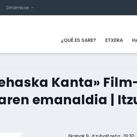
Dinámicas
¿QUÉ ES SARE?
ETXERA
H
Sehaska Kanta» Film
ren emanaldia | Itz
Ekainak 9 · Itzubaltzeta · 19:30