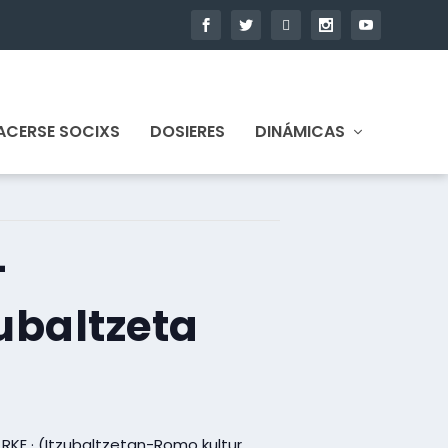
ACERSE SOCIXS
DOSIERES
DINÁMICAS
-
ubaltzeta
 · RKE · (Itzubaltzetan-Romo kultur