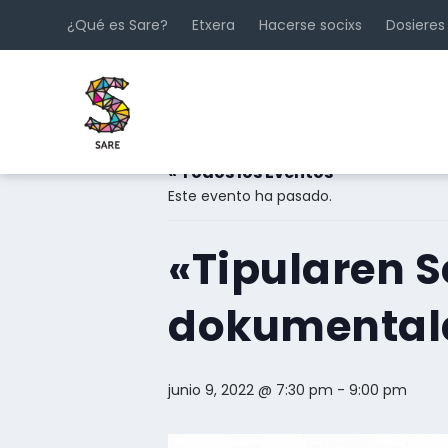
¿Qué es Sare?
Etxera
Hacerse socixs
Dosieres
« Todos los Eventos
Este evento ha pasado.
«Tipularen 
dokumentala
junio 9, 2022 @ 7:30 pm
-
9:00 pm