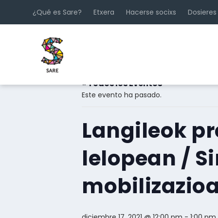
¿Qué es Sare?
Etxera
Hacerse socixs
Dosieres
« Todos los Eventos
Este evento ha pasado.
Langileok p
lelopean / S
mobilizazio
diciembre 17, 2021 @ 12:00 pm
-
1:00 pm