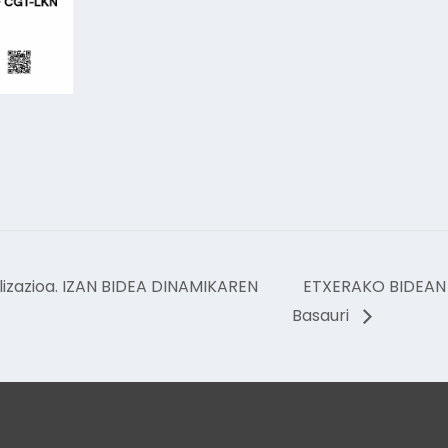
lizazioa. IZAN BIDEA DINAMIKAREN
ETXERAKO BIDEAN m
Basauri