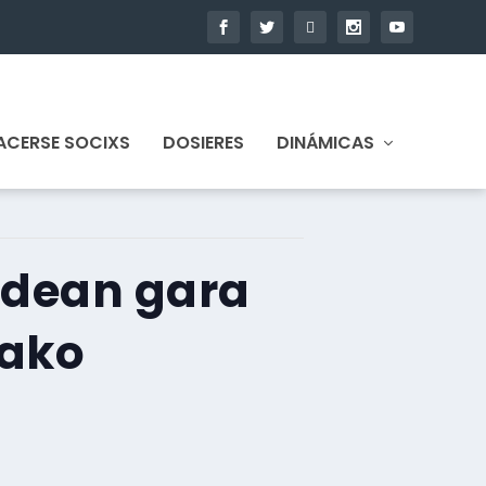
ACERSE SOCIXS
DOSIERES
DINÁMICAS
idean gara
tako