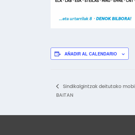
AÑADIR AL CALENDARIO
Sindikalgintzak deitutako mobi
BAITAN