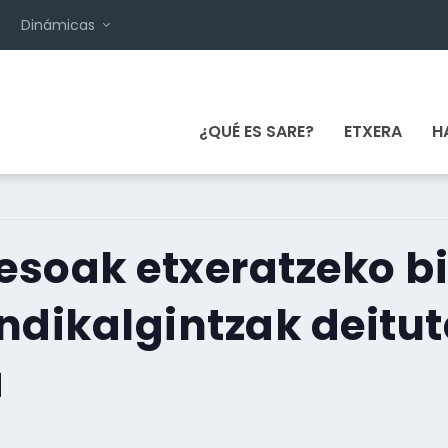
Dinámicas
¿QUÉ ES SARE?
ETXERA
H
resoak etxeratzeko b
indikalgintzak deitu
a