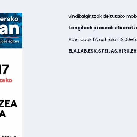
Sindikalgintzak deitutako mobi
Langileok presoak etxeratz
Abenduak 17, ostirala · 12:00et
ELA.LAB.ESK.STEILAS.HIRU.