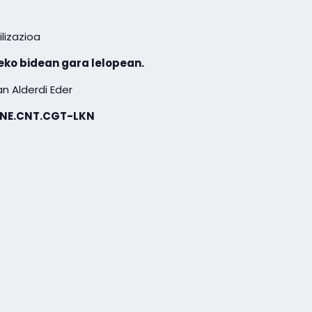
lizazioa
eko bidean gara lelopean.
an Alderdi Eder
EHNE.CNT.CGT-LKN