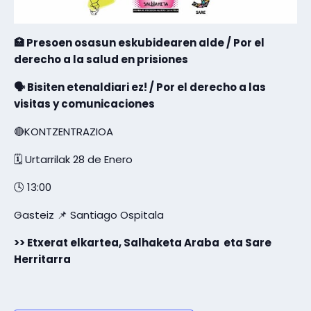
🏥 Presoen osasun eskubidearen alde / Por el
derecho a la salud en prisiones
🗣️ Bisiten etenaldiari ez! / Por el derecho a las
visitas y comunicaciones
🔴KONTZENTRAZIOA
🗓 Urtarrilak 28 de Enero
🕓 13:00
Gasteiz 📌 Santiago Ospitala
>> Etxerat elkartea, Salhaketa Araba eta Sare
Herritarra