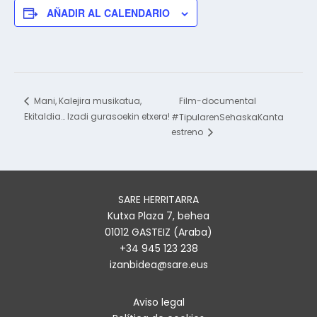
AÑADIR AL CALENDARIO
Film-documental
Mani, Kalejira musikatua,
Ekitaldia… Izadi gurasoekin etxera!
#TipularenSehaskaKanta
estreno
SARE HERRITARRA
Kutxa Plaza 7, behea
01012 GASTEIZ (Araba)
+34 945 123 238
izanbidea@sare.eus
Aviso legal