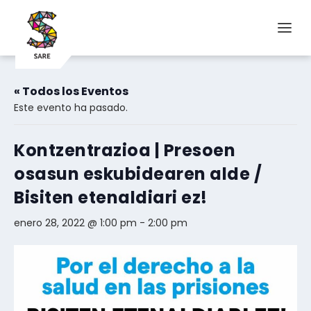
« Todos los Eventos
Este evento ha pasado.
Kontzentrazioa | Presoen
osasun eskubidearen alde /
Bisiten etenaldiari ez!
enero 28, 2022 @ 1:00 pm
-
2:00 pm