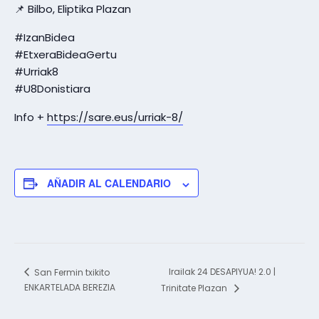
📌 Bilbo, Eliptika Plazan
#IzanBidea
#EtxeraBideaGertu
#Urriak8
#U8Donistiara
Info +
https://sare.eus/urriak-8/
AÑADIR AL CALENDARIO
Irailak 24 DESAPIYUA! 2.0 |
San Fermin txikito
ENKARTELADA BEREZIA
Trinitate Plazan