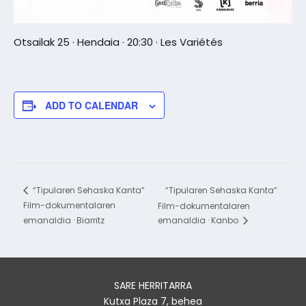
Otsailak 25 · Hendaia · 20:30 · Les Variétés
ADD TO CALENDAR
“Tipularen Sehaska Kanta”
“Tipularen Sehaska Kanta”
Film-dokumentalaren
Film-dokumentalaren
emanaldia · Biarritz
emanaldia · Kanbo
SARE HERRITARRA
Kutxa Plaza 7, behea