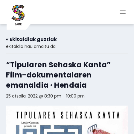
« Ekitaldiak guztiak
ekitaldia hau amaitu da.
“Tipularen Sehaska Kanta”
Film-dokumentalaren
emanaldia · Hendaia
25 otsaila, 2022 @ 8:30 pm
-
10:00 pm