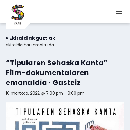
« Ekitaldiak guztiak
ekitaldia hau amaitu da.
“Tipularen Sehaska Kanta”
Film-dokumentalaren
emanaldia · Gasteiz
10 martxoa, 2022 @ 7:00 pm
-
9:00 pm