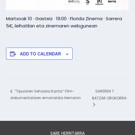
Martxoak 10 · Gasteiz · 19:00 · Florida Zinema · Sarrera
5€, leihatilan eta zinemaren webgunean
ADD TO CALENDAR
SAREREN 7.
“Tipularen Sehaska Kanta” Film-
dokumentalaren emanaldia Hernanin
BATZAR OROKORRA
SARE HERRITARRA