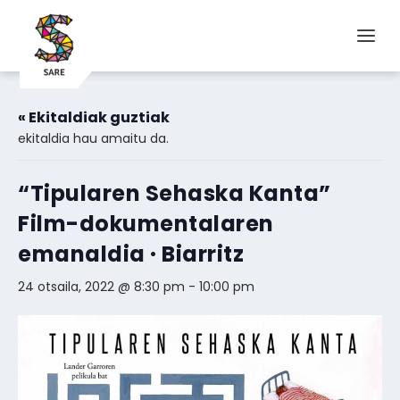
« Ekitaldiak guztiak
ekitaldia hau amaitu da.
“Tipularen Sehaska Kanta”
Film-dokumentalaren
emanaldia · Biarritz
24 otsaila, 2022 @ 8:30 pm
-
10:00 pm