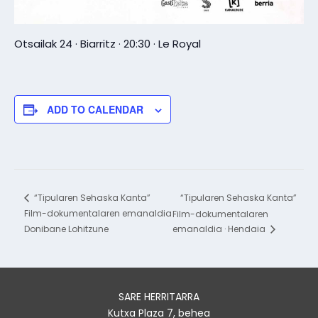
Otsailak 24 · Biarritz · 20:30 · Le Royal
ADD TO CALENDAR
“Tipularen Sehaska Kanta”
“Tipularen Sehaska Kanta”
Film-dokumentalaren emanaldia
Film-dokumentalaren
Donibane Lohitzune
emanaldia · Hendaia
SARE HERRITARRA
Kutxa Plaza 7, behea